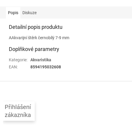
Popis
Diskuze
Detailní popis produktu
AAkvarijní štěrk černobílý 7-9 mm
Doplňkové parametry
Kategorie
:
Akvaristika
EAN
:
8594195032608
Z
á
p
a
Přihlášení
t
zákazníka
í