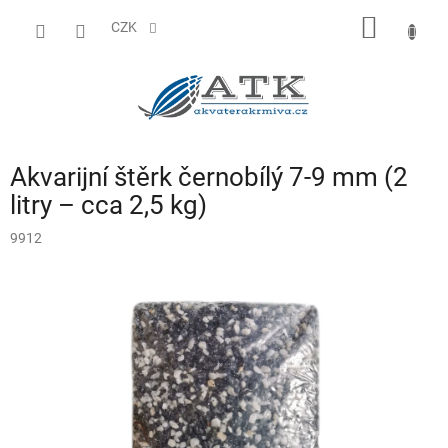
Přejít
NÁKUP
na
CZK
obsah
KOŠÍK
Akvarijní štěrk černobílý 7-9 mm (2
litry – cca 2,5 kg)
9912