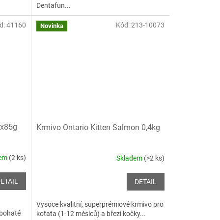
Dentafun...
d:
41160
Kód:
213-10073
Novinka
0x85g
Krmivo Ontario Kitten Salmon 0,4kg
dem
(2 ks)
Skladem
(>2 ks)
ETAIL
DETAIL
Vysoce kvalitní, superprémiové krmivo pro
 bohaté
koťata (1-12 měsíců) a březí kočky...