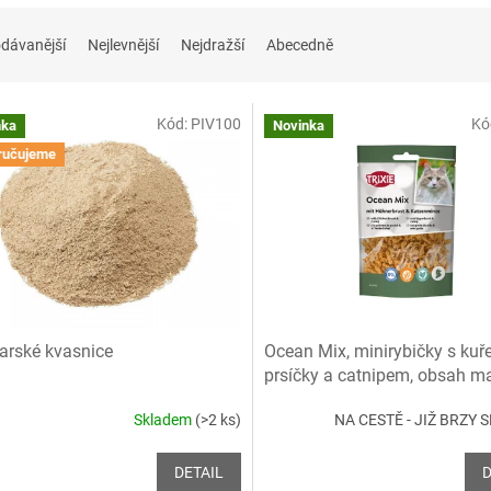
dávanější
Nejlevnější
Nejdražší
Abecedně
Kód:
PIV100
Kó
nka
Novinka
ručujeme
arské kvasnice
Ocean Mix, minirybičky s kuř
prsíčky a catnipem, obsah m
%, 50 g
Skladem
(>2 ks)
NA CESTĚ - JIŽ BRZY
DETAIL
D