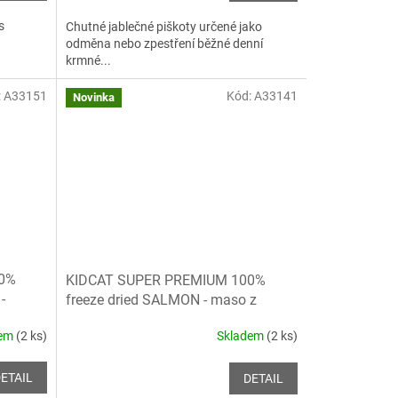
s
Chutné jablečné piškoty určené jako
odměna nebo zpestření běžné denní
krmné...
:
A33151
Kód:
A33141
Novinka
0%
KIDCAT SUPER PREMIUM 100%
-
freeze dried SALMON - maso z
, 25g
lososa mrazem sušené, 25g
dem
(2 ks)
Skladem
(2 ks)
ETAIL
DETAIL