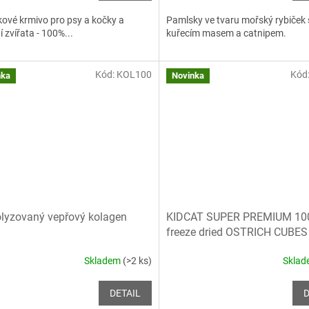
ové krmivo pro psy a kočky a
Pamlsky ve tvaru mořský rybiček 
í zvířata - 100%...
kuřecím masem a catnipem.
Kód:
KOL100
Kód
nka
Novinka
lyzovaný vepřový kolagen
KIDCAT SUPER PREMIUM 10
freeze dried OSTRICH CUBES 
pštrosí maso mrazem sušené
Skladem
(>2 ks)
Skla
DETAIL
D