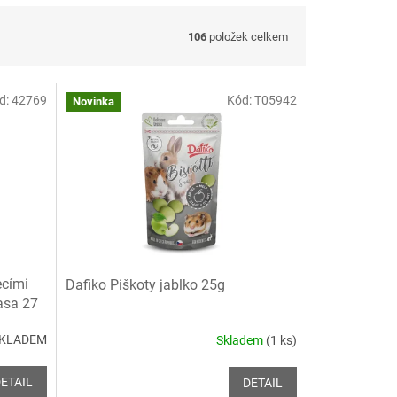
106
položek celkem
d:
42769
Kód:
T05942
Novinka
ecími
Dafiko Piškoty jablko 25g
asa 27
 SKLADEM
Skladem
(1 ks)
ETAIL
DETAIL