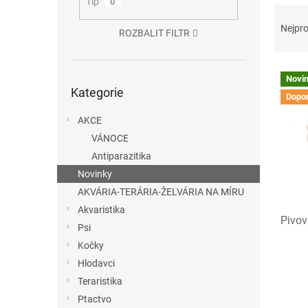
n
Tip
0
Ř
e
a
Nejpro
l
ROZBALIT FILTR
z
e
V
n
Přeskočit
Novi
ý
í
Kategorie
kategorie
Dopo
p
p
i
r
AKCE
s
o
VÁNOCE
p
d
Antiparazitika
r
u
Novinky
o
k
d
t
AKVÁRIA-TERÁRIA-ŽELVÁRIA NA MÍRU
u
ů
Akvaristika
Pivov
k
Psi
t
Kočky
ů
Hlodavci
Teraristika
Ptactvo