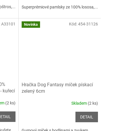
štros,...
Superprémiové pamlsky ze 100% lososa,...
:
A33101
Kód:
454-31126
Novinka
0%
Hračka Dog Fantasy míček pískací
 kuřecí
zelený 6cm
dem
(2 ks)
Skladem
(2 ks)
ETAIL
DETAIL
uřete,...
Gumový míček s bodlinami a zvukem.