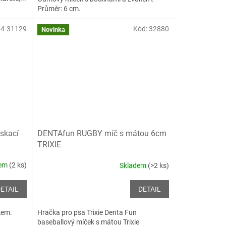
Průměr: 6 cm.
54-31129
Kód:
32880
Novinka
skací
DENTAfun RUGBY míč s mátou 6cm
TRIXIE
dem
(2 ks)
Skladem
(>2 ks)
ETAIL
DETAIL
kem.
Hračka pro psa Trixie Denta Fun
baseballový míček s mátou Trixie