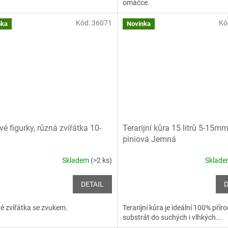
omáčce.
Kód:
36071
Kó
nka
Novinka
vé figurky, různá zvířátka 10-
Terarijní kůra 15 litrů 5-15m
piniová Jemná
Skladem
(>2 ks)
Sklad
DETAIL
D
é zvířátka se zvukem.
Terarijní kůra je ideální 100% příro
substrát do suchých i vlhkých...