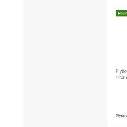
Novi
Plyšo
12cm
Plyšov