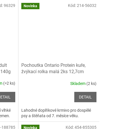
d:
96329
Kód:
214-56032
Novinka
ult
Pochoutka Ontario Protein kuře,
 140g
žvýkací rolka malá 2ks 12,7cm
em
(>2 ks)
Skladem
(2 ks)
ETAIL
DETAIL
 vlhké
Lahodné doplňkové krmivo pro dospělé
lemen.
psy a štěňata od 7. měsíce věku.
-188785
Kód:
454-855305
Novinka