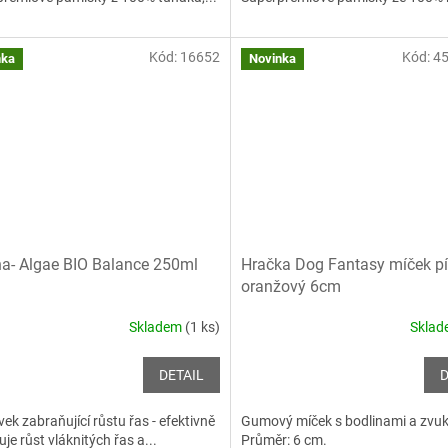
Kód:
16652
Kód:
4
nka
Novinka
a- Algae BIO Balance 250ml
Hračka Dog Fantasy míček pí
oranžový 6cm
Skladem
(1 ks)
Skla
DETAIL
D
vek zabraňující růstu řas - efektivně
Gumový míček s bodlinami a zvu
uje růst vláknitých řas a...
Průměr: 6 cm.