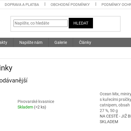
DOPRAVA A PLATBA
OBCHODNÍ PODMÍNKY
PODMÍNKY OCHR
HLEDAT
akty
Napište nám
Galerie
Články
inky
odávanější
Ocean Mix, minir
s kuřecími prsíčk
Pivovarské kvasnice
catnipem, obsah
Skladem
(>2 ks)
27 %, 50 g
NA CESTĚ - JIŽ 
SKLADEM