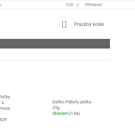
ANY OSOBNÍCH ÚDAJŮ
KONTAKTY
CZK
Přihlášení
NAPIŠTE NÁM
ROZVO
NÁKUPNÍ
Prázdný košík
KOŠÍK
ybičky
Dafiko Piškoty jablko
y a
25g
 masa
Skladem
(1 ks)
BRZY