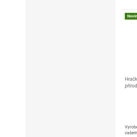
Novi
Hračk
příro
Vyrobe
vašemu