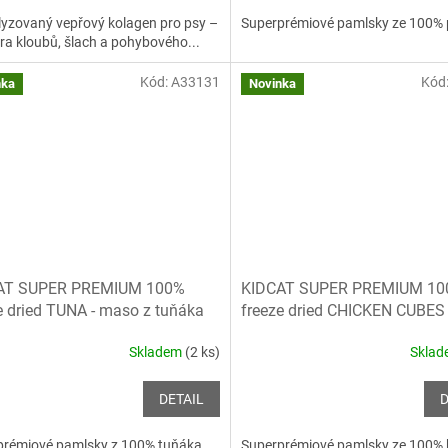
yzovaný vepřový kolagen pro psy –
Superprémiové pamlsky ze 100% p
a kloubů, šlach a pohybového...
Kód:
A33131
Kód
nka
Novinka
AT SUPER PREMIUM 100%
KIDCAT SUPER PREMIUM 10
e dried TUNA - maso z tuňáka
freeze dried CHICKEN CUBES -
em sušené, 25g
maso mrazem sušené, 25g
Skladem
(2 ks)
Skla
DETAIL
D
rémiové pamlsky z 100% tuňáka,...
Superprémiové pamlsky ze 100% k