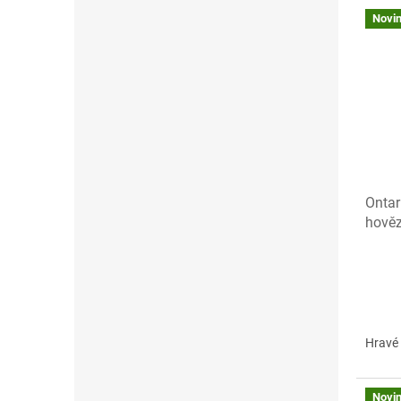
Novi
Ontar
hověz
Hravé 
Novi