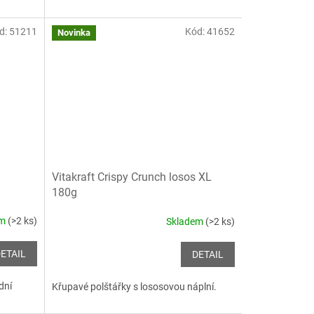
d:
51211
Kód:
41652
Novinka
m
Vitakraft Crispy Crunch losos XL
180g
em
(>2 ks)
Skladem
(>2 ks)
ETAIL
DETAIL
dní
Křupavé polštářky s lososovou náplní.