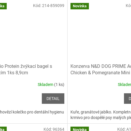
Kód:
214-859099
Kó
nka
Novinka
io Protein žvýkací bagel s
Konzerva N&D DOG PRIME Ad
ím 1ks 8,9cm
Chicken & Pomegranate Mini
Skladem
(1 ks)
Sklad
DETAIL
D
hovězí kolečko pro dentální hygienu
Kuře, granátové jablko. Kompletní
krmivo pro dospělé psy malých p
Kód:
96364
Kód:
A1
nka
Novinka