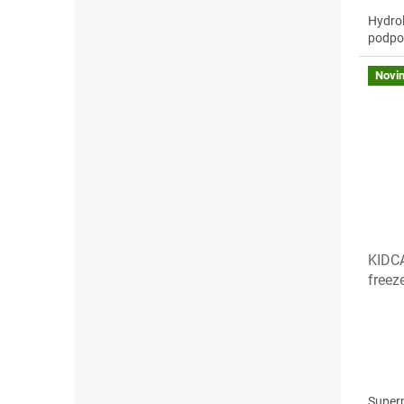
Hydrol
podpor
Novi
KIDC
freez
mraz
Superp