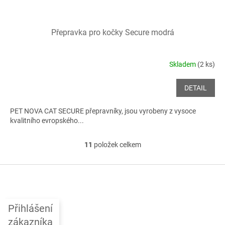
Přepravka pro kočky Secure modrá
Skladem
(2 ks)
DETAIL
PET NOVA CAT SECURE přepravníky, jsou vyrobeny z vysoce
kvalitního evropského...
11
položek celkem
O
v
l
Z
á
á
d
p
a
a
c
Přihlášení
t
í
zákazníka
í