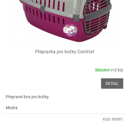
o
d
u
k
t
ů
Přepravka pro kočky Comfort
Skladem
(>2 ks)
DETAIL
Přepravní box pro kočky.
Modrá
Kód:
88981