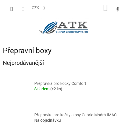
Přejít
NÁKUP
na
CZK
obsah
KOŠÍK
Přepravní boxy
Nejprodávanější
Přepravka pro kočky Comfort
Skladem
(>2 ks)
Přepravka pro kočky a psy Cabrio Modrá IMAC
Na objednávku