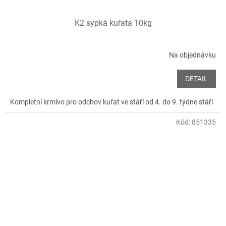
K2 sypká kuřata 10kg
Na objednávku
DETAIL
Kompletní krmivo pro odchov kuřat ve stáří od 4. do 9. týdne stáří
Kód:
851335