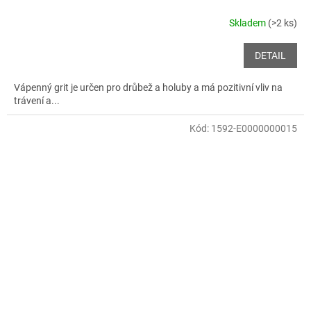
Skladem
(>2 ks)
DETAIL
Vápenný grit je určen pro drůbež a holuby a má pozitivní vliv na
trávení a...
Kód:
1592-E0000000015