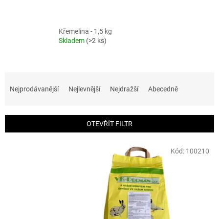
Křemelina - 1,5 kg
Skladem
(>2 ks)
Ř
a
Nejprodávanější
Nejlevnější
Nejdražší
Abecedně
z
e
n
OTEVŘÍT FILTR
í
p
V
r
Kód:
100210
ý
o
p
d
i
u
s
k
p
t
r
ů