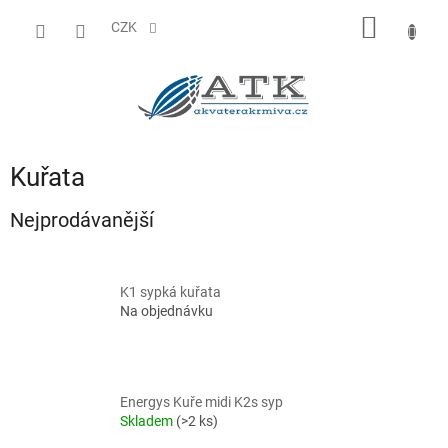
Přejít
NÁKUP
na
CZK
obsah
KOŠÍK
Kuřata
Nejprodávanější
K1 sypká kuřata
Na objednávku
Energys Kuře midi K2s syp
Skladem
(>2 ks)