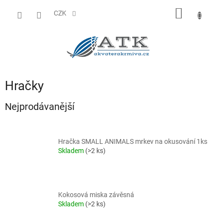
Přejít
NÁKUP
na
CZK
obsah
KOŠÍK
Hračky
Nejprodávanější
Hračka SMALL ANIMALS mrkev na okusování 1ks
Skladem
(>2 ks)
Kokosová miska závěsná
Skladem
(>2 ks)