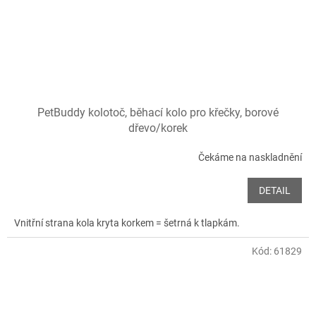
PetBuddy kolotoč, běhací kolo pro křečky, borové
dřevo/korek
Čekáme na naskladnění
DETAIL
Vnitřní strana kola kryta korkem = šetrná k tlapkám.
Kód:
61829