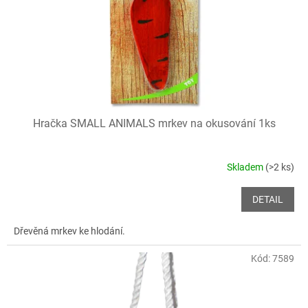
o
d
u
k
t
ů
Hračka SMALL ANIMALS mrkev na okusování 1ks
Skladem
(>2 ks)
DETAIL
Dřevěná mrkev ke hlodání.
Kód:
7589