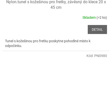
Nylon.tunel s kožešinou pro fretky, závěsný do klece 20 x
45 cm
Skladem
(>2 ks)
DETAIL
Tunel s kožešinou pro fretku poskytne pohodlné místo k
odpočinku.
Kód:
PN0980