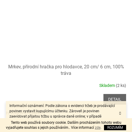
Mrkev, přírodní hračka pro hlodavce, 20 cm/ 6 cm, 100%
tráva
Skladem
(2 ks)
DETAIL
Informační oznámení: Podle zákona o evidenci tržeb je prodávající
povinen vystavit kupujícímu účtenku. Zároveň je povinen
Hračka pro hlodavce.
zaevidovat přijatou tržbu u správce daně online; v případě
technického výpadku pak nejpozději do 48 hodin.“
Tento web používá soubory cookie. Dalším procházením tohoto webu
Kód:
92655
vyjadřujete souhlas s jejich používáním.. Více informací
zde
.
ROZUMÍM