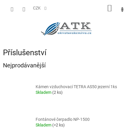
Přejít
NÁKUP
na
CZK
obsah
KOŠÍK
Příslušenství
Nejprodávanější
Kámen vzduchovací TETRA AS50 jezerní 1ks
Skladem
(2 ks)
Fontánové čerpadlo NP-1500
Skladem
(>2 ks)