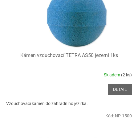
o
d
u
k
t
ů
Kámen vzduchovací TETRA AS50 jezerní 1ks
Skladem
(2 ks)
DETAIL
Vzduchovací kámen do zahradního jezírka.
Kód:
NP-1500