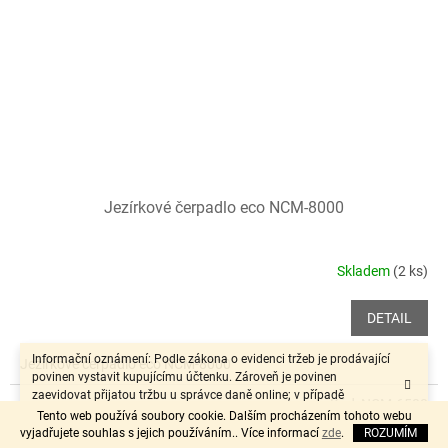
Jezírkové čerpadlo eco NCM-8000
Skladem
(2 ks)
DETAIL
Informační oznámení: Podle zákona o evidenci tržeb je prodávající
Jezírkové čerpadlo eco NCM-8000
povinen vystavit kupujícímu účtenku. Zároveň je povinen
zaevidovat přijatou tržbu u správce daně online; v případě
Kód:
NCM-6500
technického výpadku pak nejpozději do 48 hodin.“
Tento web používá soubory cookie. Dalším procházením tohoto webu
vyjadřujete souhlas s jejich používáním.. Více informací
zde
.
ROZUMÍM