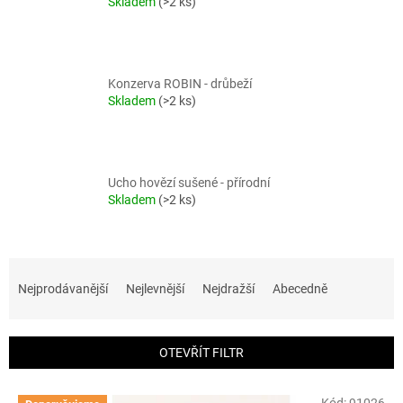
Skladem
(>2 ks)
Konzerva ROBIN - drůbeží
Skladem
(>2 ks)
Ucho hovězí sušené - přírodní
Skladem
(>2 ks)
Ř
a
Nejprodávanější
Nejlevnější
Nejdražší
Abecedně
z
e
n
OTEVŘÍT FILTR
í
p
V