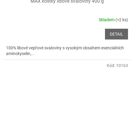
MAX kostky libové svaloviny 400 g
Skladem
(>2 ks)
DETAIL
100% libové vepřové svaloviny s vysokým obsahem esenciálních
aminokyselin,...
Kód:
10163