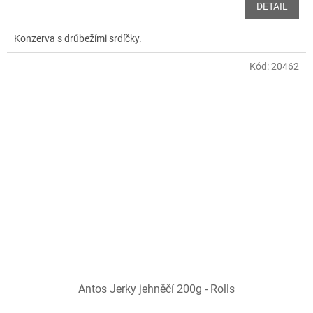
DETAIL
Konzerva s drůbežími srdíčky.
Kód:
20462
Antos Jerky jehněčí 200g - Rolls