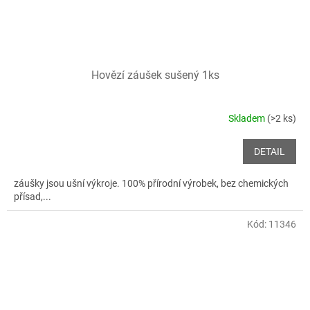
Hovězí záušek sušený 1ks
Skladem
(>2 ks)
DETAIL
záušky jsou ušní výkroje. 100% přírodní výrobek, bez chemických
přísad,...
Kód:
11346