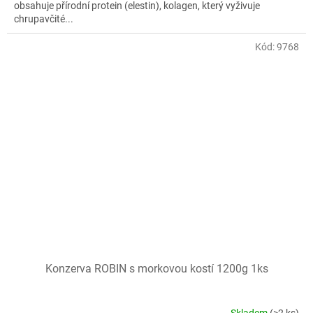
obsahuje přírodní protein (elestin), kolagen, který vyživuje
chrupavčité...
Kód:
9768
Konzerva ROBIN s morkovou kostí 1200g 1ks
Skladem
(>2 ks)