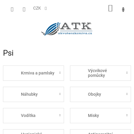
Přejít
NÁKUP
na
CZK
obsah
KOŠÍK
Psi
Výcvikové
Krmiva a pamlsky
pomůcky
Náhubky
Obojky
Vodítka
Misky