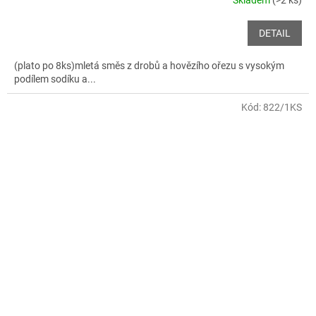
DETAIL
(plato po 8ks)mletá směs z drobů a hovězího ořezu s vysokým
podílem sodíku a...
Kód:
822/1KS