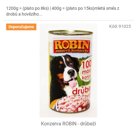
1200g = (plato po 8ks) | 400g = (plato po 15ks)mletá směs z
drobů a hovězího...
Kód:
91025
Doporučujeme
Konzerva ROBIN - drůbeží