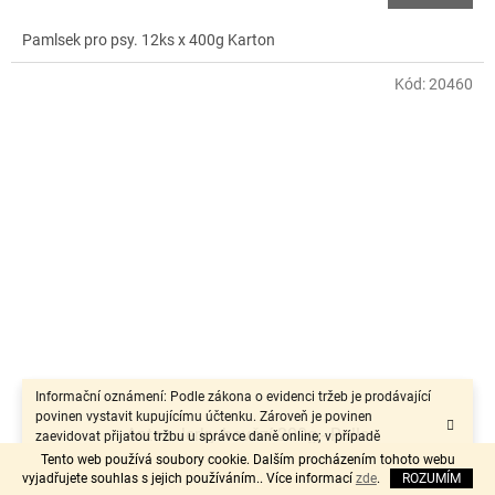
Pamlsek pro psy. 12ks x 400g Karton
Kód:
20460
Informační oznámení: Podle zákona o evidenci tržeb je prodávající
povinen vystavit kupujícímu účtenku. Zároveň je povinen
Antos Jerky hovězí 200g - Rolls
zaevidovat přijatou tržbu u správce daně online; v případě
technického výpadku pak nejpozději do 48 hodin.“
Tento web používá soubory cookie. Dalším procházením tohoto webu
vyjadřujete souhlas s jejich používáním.. Více informací
zde
.
ROZUMÍM