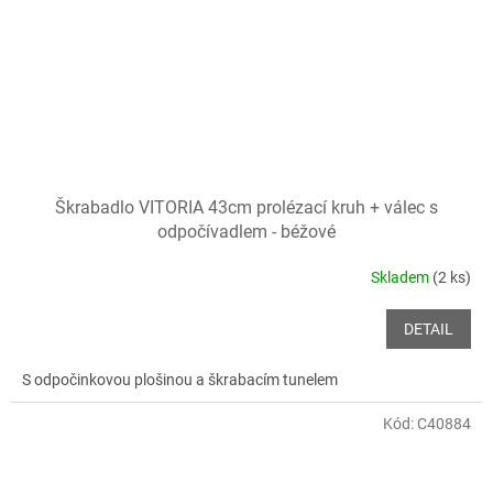
Škrabadlo VITORIA 43cm prolézací kruh + válec s
odpočívadlem - béžové
Skladem
(2 ks)
DETAIL
S odpočinkovou plošinou a škrabacím tunelem
Kód:
C40884