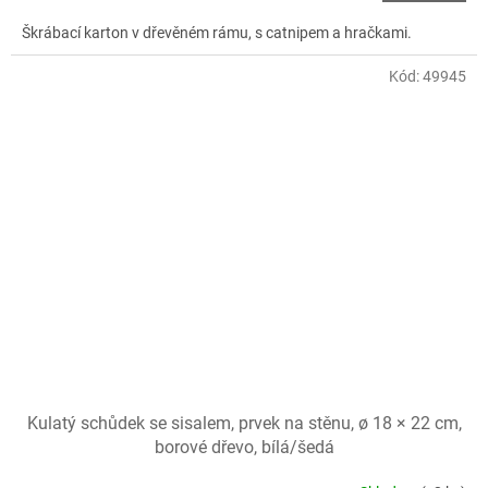
Škrábací karton v dřevěném rámu, s catnipem a hračkami.
Kód:
49945
Kulatý schůdek se sisalem, prvek na stěnu, ø 18 × 22 cm,
borové dřevo, bílá/šedá