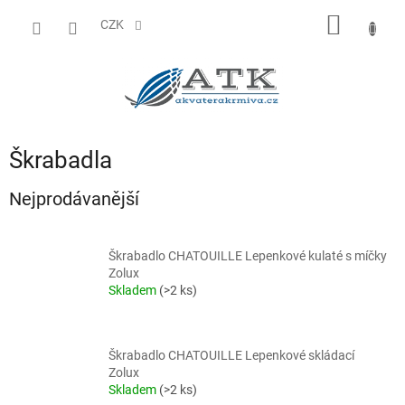
Přejít
NÁKUP
na
CZK
obsah
KOŠÍK
Škrabadla
Nejprodávanější
Škrabadlo CHATOUILLE Lepenkové kulaté s míčky
Zolux
Skladem
(>2 ks)
Škrabadlo CHATOUILLE Lepenkové skládací
Zolux
Skladem
(>2 ks)