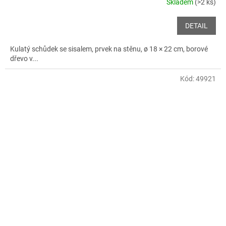
Skladem
(>2 ks)
DETAIL
Kulatý schůdek se sisalem, prvek na stěnu, ø 18 × 22 cm, borové
dřevo v...
Kód:
49921