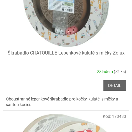
o
d
u
k
t
ů
Škrabadlo CHATOUILLE Lepenkové kulaté s míčky Zolux
Skladem
(>2 ks)
DETAIL
Oboustranné lepenkové škrabadlo pro kočky, kulaté, s míčky a
šantou kočičí.
Kód:
173433