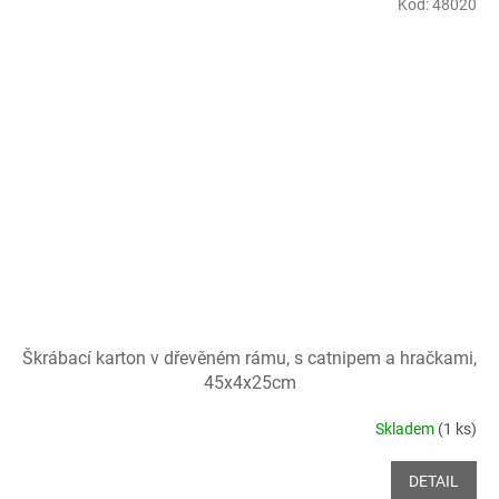
Kód:
48020
Škrábací karton v dřevěném rámu, s catnipem a hračkami,
45x4x25cm
Skladem
(1 ks)
DETAIL