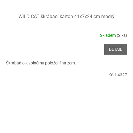
WILD CAT škrábací karton 41x7x24 cm modrý
Skladem
(2 ks)
DETAIL
Škrabadlo k volnému položení na zem.
Kód:
4327