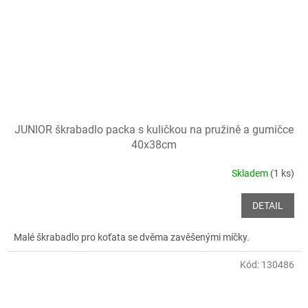
JUNIOR škrabadlo packa s kuličkou na pružině a gumičce
40x38cm
Skladem
(1 ks)
DETAIL
Malé škrabadlo pro koťata se dvěma zavěšenými míčky.
Kód:
130486