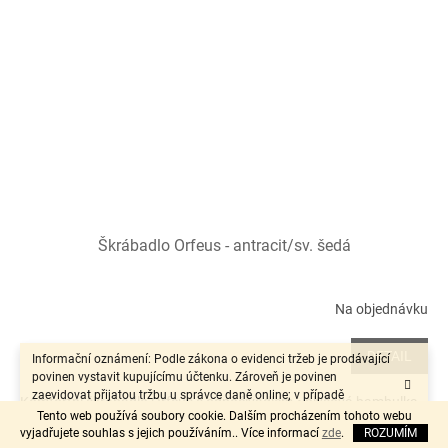
Škrábadlo Orfeus - antracit/sv. šedá
Na objednávku
DETAIL
Informační oznámení: Podle zákona o evidenci tržeb je prodávající
povinen vystavit kupujícímu účtenku. Zároveň je povinen
zaevidovat přijatou tržbu u správce daně online; v případě
Komfortní škrabadlo Orfeus s odpočívadlem.• plyšová bambulka
technického výpadku pak nejpozději do 48 hodin.“
Tento web používá soubory cookie. Dalším procházením tohoto webu
pro zahnání...
vyjadřujete souhlas s jejich používáním.. Více informací
zde
.
ROZUMÍM