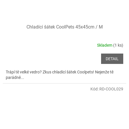
Chladící šátek CoolPets 45x45cm / M
Skladem
(1 ks)
DETAIL
Trápí tě velké vedro? Zkus chladící šátek Coolpets! Nejenže tě
parádně...
Kód:
RD-COOL029