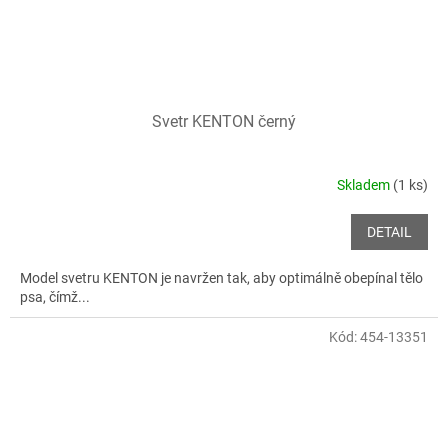
Svetr KENTON černý
Skladem
(1 ks)
DETAIL
Model svetru KENTON je navržen tak, aby optimálně obepínal tělo
psa, čímž...
Kód:
454-13351