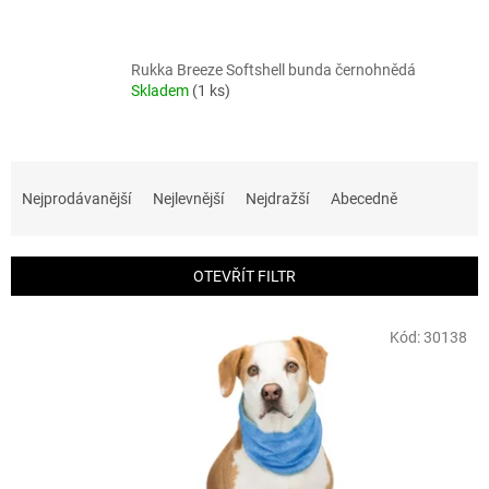
Rukka Breeze Softshell bunda černohnědá
Skladem
(1 ks)
Ř
a
Nejprodávanější
Nejlevnější
Nejdražší
Abecedně
z
e
n
OTEVŘÍT FILTR
í
p
V
r
Kód:
30138
ý
o
p
d
i
u
s
k
p
t
r
ů