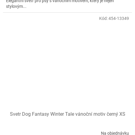
Elegantní svetr pro psy s vánočním motivem, který je nejen
stylovým...
Kód:
454-13349
Svetr Dog Fantasy Winter Tale vánoční motiv černý XS
Na objednávku