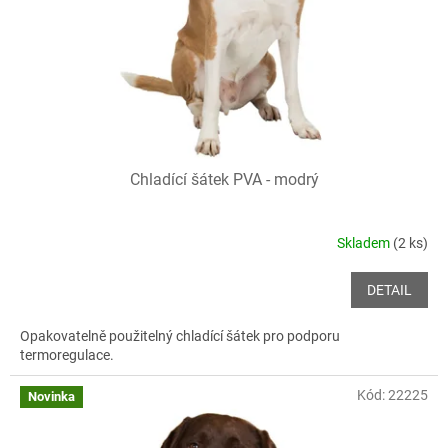
o
d
u
k
t
ů
Chladící šátek PVA - modrý
Skladem
(2 ks)
DETAIL
Opakovatelně použitelný chladící šátek pro podporu
termoregulace.
Kód:
22225
Novinka