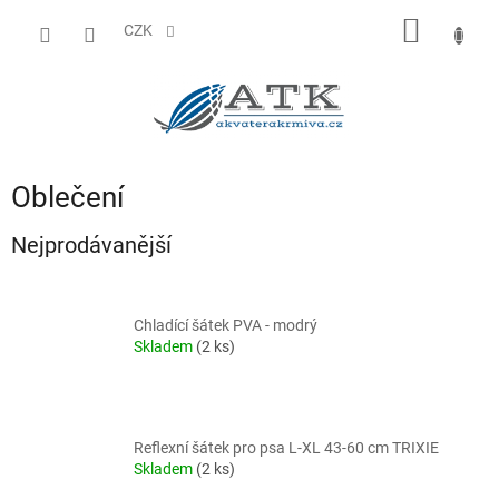
Přejít
NÁKUP
na
CZK
obsah
KOŠÍK
Oblečení
Nejprodávanější
Chladící šátek PVA - modrý
Skladem
(2 ks)
Reflexní šátek pro psa L-XL 43-60 cm TRIXIE
Skladem
(2 ks)