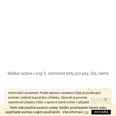
Walker Active Long S, ochranné boty pro psy, 2ks, černá
Skladem
(2 ks)
Informační oznámení: Podle zákona o evidenci tržeb je prodávající
povinen vystavit kupujícímu účtenku. Zároveň je povinen
DETAIL
zaevidovat přijatou tržbu u správce daně online; v případě
technického výpadku pak nejpozději do 48 hodin.“
Tento web používá soubory cookie. Dalším procházením tohoto webu
vyjadřujete souhlas s jejich používáním.. Více informací
zde
.
ROZUMÍM
Walker Active Long S, ochranné boty pro psy