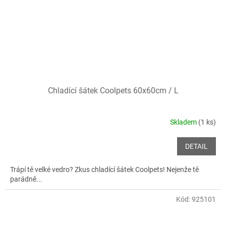
Chladící šátek Coolpets 60x60cm / L
Skladem
(1 ks)
DETAIL
Trápí tě velké vedro? Zkus chladící šátek Coolpets! Nejenže tě
parádně...
Kód:
925101