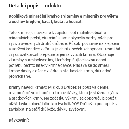
Detailní popis produktu
Doplňkové minerální krmivo s vitamíny a minerály pro výkrm
a odchov brojlerů, káčat, krůťat a housat.
Toto krmivo je navrženo k zajištění optimálního obsahu
minerálních prvků, vitamínů a aminokyselin nezbytných pro
výživu uvedených druhů drůbeže. Působí pozitivně na zlepšení
a udržení kondice zvířat a jejich růstových schopností. Pomáhá
zvýšit užitkovost, zlepšuje příjem a využití krmiva. Obsahuje
vitamíny a aminokyseliny, které doplňují celkovou denní
potřebu těchto látek v krmné dávce. Přidává se do směsi
krmné dávky složené z jádra a statkových krmiv, důkladně
promíchané.
Krmný návod:
Krmivo MIKROS Drůbež se používá denně,
rovnoměrně vmíchané do krmné dávky, která je složena z jádra
a statkových krmiv. Na začátku výkrmu se doporučuje použít
nižší dávku minerálního krmiva MIKROS Drůbež a postupně, v
závislosti na stáří drůbeže, dávku zvyšovat.
Dávkování: