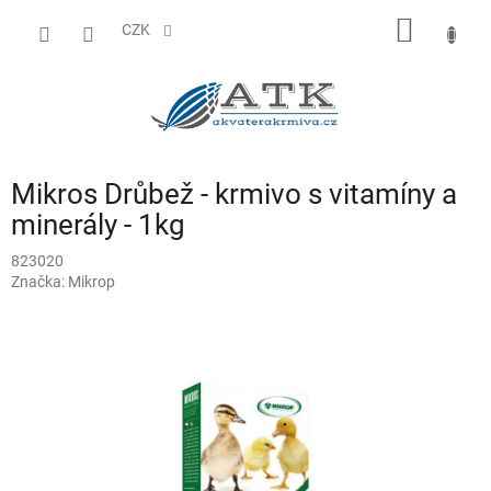
Přejít
NÁKUP
na
CZK
obsah
KOŠÍK
Mikros Drůbež - krmivo s vitamíny a
minerály - 1kg
823020
Značka:
Mikrop