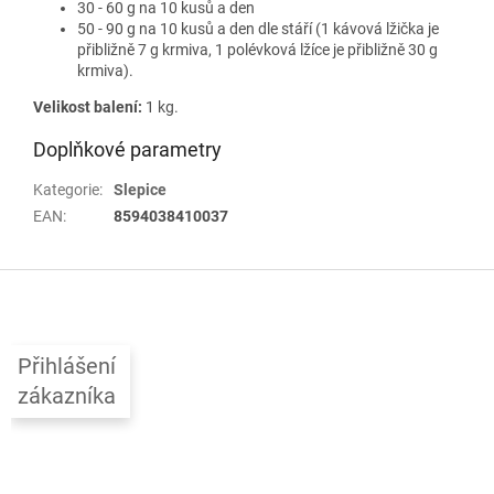
30 - 60 g na 10 kusů a den
50 - 90 g na 10 kusů a den dle stáří (1 kávová lžička je
přibližně 7 g krmiva, 1 polévková lžíce je přibližně 30 g
krmiva).
Velikost balení:
1 kg.
Doplňkové parametry
Kategorie
:
Slepice
EAN
:
8594038410037
Z
á
p
a
Přihlášení
t
zákazníka
í