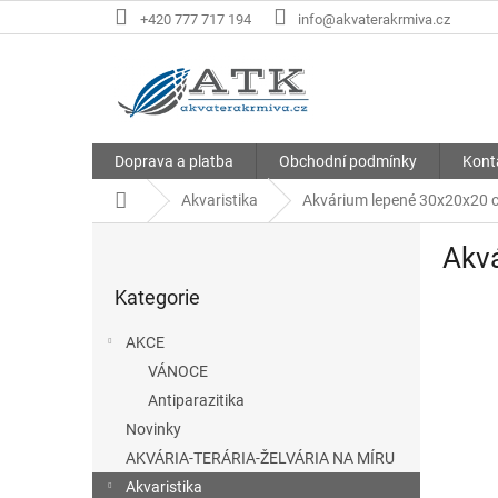
Přejít
+420 777 717 194
info@akvaterakrmiva.cz
na
obsah
Doprava a platba
Obchodní podmínky
Kont
Domů
Akvaristika
Akvárium lepené 30x20x20 c
P
Akv
o
Přeskočit
s
Kategorie
kategorie
t
r
AKCE
a
VÁNOCE
n
Antiparazitika
n
í
Novinky
p
AKVÁRIA-TERÁRIA-ŽELVÁRIA NA MÍRU
a
Akvaristika