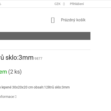
ANY OSOBNÍCH ÚDAJŮ
KONTAKTY
CZK
Přihlášení
NAPIŠTE NÁM
ROZVO
NÁKUPNÍ
Prázdný košík
KOŠÍK
rů sklo:3mm
9877
dem
(2 ks)
 lepené 30x20x20 cm obsah:12litrů sklo:3mm
informace