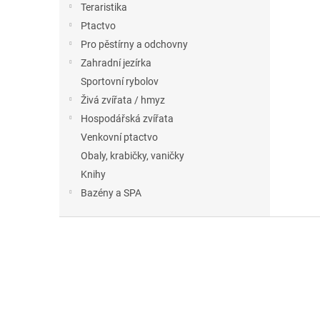
Teraristika
Ptactvo
Pro pěstírny a odchovny
Zahradní jezírka
Sportovní rybolov
Živá zvířata / hmyz
Hospodářská zvířata
Venkovní ptactvo
Obaly, krabičky, vaničky
Knihy
Bazény a SPA
Z
á
p
a
t
í