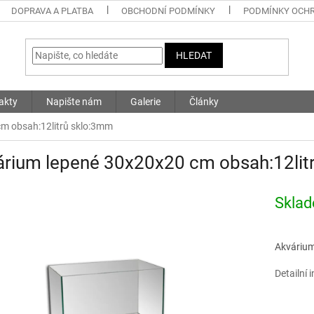
DOPRAVA A PLATBA
OBCHODNÍ PODMÍNKY
PODMÍNKY OCHR
HLEDAT
akty
Napište nám
Galerie
Články
m obsah:12litrů sklo:3mm
árium lepené 30x20x20 cm obsah:12lit
Skla
Akvárium
Detailní 