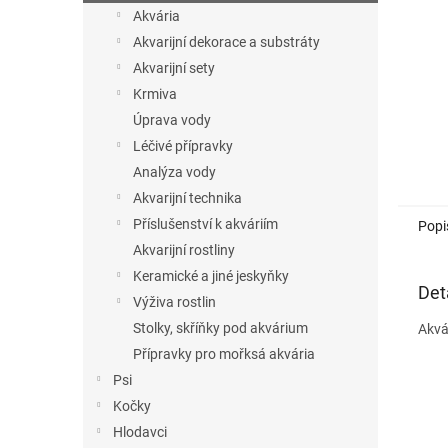
n
Akvária
e
Akvarijní dekorace a substráty
l
Akvarijní sety
Krmiva
Úprava vody
Léčivé přípravky
Analýza vody
Akvarijní technika
Příslušenství k akváriím
Popi
Akvarijní rostliny
Keramické a jiné jeskyňky
Det
Výživa rostlin
Stolky, skříňky pod akvárium
Akvá
Přípravky pro mořksá akvária
Psi
Kočky
Hlodavci