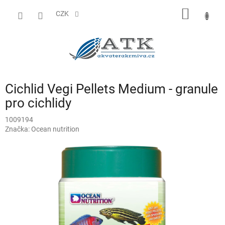
Přejít
NÁKUP
na
CZK
obsah
KOŠÍK
Cichlid Vegi Pellets Medium - granule
pro cichlidy
1009194
Značka:
Ocean nutrition