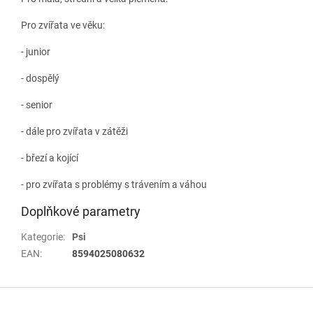
Pro zvířata ve věku:
- junior
- dospělý
- senior
- dále pro zvířata v zátěži
- březí a kojící
- pro zvířata s problémy s trávením a váhou
Doplňkové parametry
Kategorie
:
Psi
EAN
:
8594025080632
Z
á