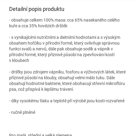
Detailní popis produktu
- obsahuje celkem 100% masa: cca 65% nasekaného celého
kuře a cca 35% hovězích drštěk
- s vynikajícími nutričními a dietními hodnotami a s výsokým
obsahem hořčíku v přírodní formě, který ovlivňuje správnou
funkci svalů a nervů, dále pak obsahuje sodík a vápník v
přírodní formě, který příznivě působí na zpevňování kostí
v kloubech
- dršťky jsou zdrojem vápníku, fosforu a výživových látek, které
příznivě působí na klouby, obsahují velmi málo tuku. Dále
obsahují hodnotné bakterie, které obohacují střevní mikroflóru
psa, což přispívá k lepšímu trávení.
- díky vysokému tlaku a teplotě při výrobě jsou kosti rozvařené
- ručně plněné
Pro malá, střední a velká plemena.