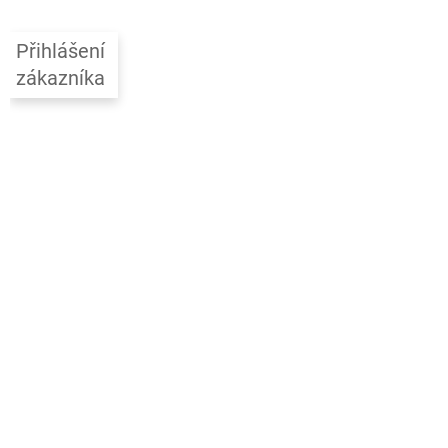
p
a
Přihlášení
t
zákazníka
í