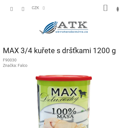
Přejít
NÁKUP
na
CZK
obsah
KOŠÍK
MAX 3/4 kuřete s dršťkami 1200 g
F90030
Značka:
Falco