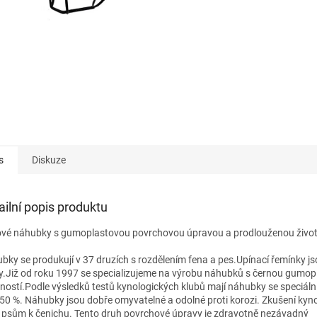
s
Diskuze
ailní popis produktu
vé náhubky s gumoplastovou povrchovou úpravou a prodlouženou život
bky se produkují v 37 druzích s rozdělením fena a pes.Upínací řemínky js
y.Již od roku 1997 se specializujeme na výrobu náhubků s černou gumo
tností.Podle výsledků testů kynologických klubů mají náhubky se speciá
 50 %. Náhubky jsou dobře omyvatelné a odolné proti korozi. Zkušení kynol
 psům k čenichu. Tento druh povrchové úpravy je zdravotně nezávadný