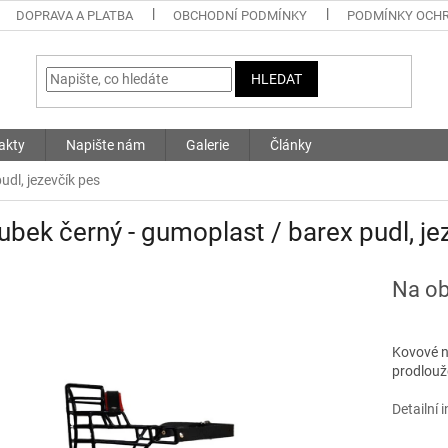
DOPRAVA A PLATBA
OBCHODNÍ PODMÍNKY
PODMÍNKY OCHR
HLEDAT
akty
Napište nám
Galerie
Články
dl, jezevčík pes
bek černý - gumoplast / barex pudl, je
Na ob
Kovové n
prodlouž
Detailní 