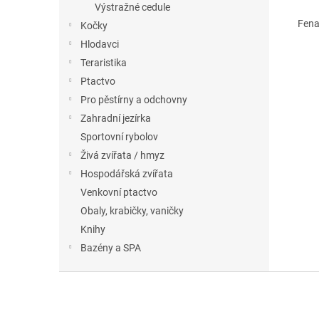
Výstražné cedule
Fena
Kočky
Hlodavci
Teraristika
Ptactvo
Pro pěstírny a odchovny
Zahradní jezírka
Sportovní rybolov
Živá zvířata / hmyz
Hospodářská zvířata
Venkovní ptactvo
Obaly, krabičky, vaničky
Knihy
Bazény a SPA
Z
á
p