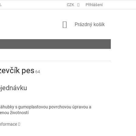
ANY OSOBNÍCH ÚDAJŮ
KONTAKTY
CZK
Přihlášení
NAPIŠTE NÁM
ROZVO
NÁKUPNÍ
Prázdný košík
KOŠÍK
zevčík pes
64
jednávku
áhubky s gumoplastovou povrchovou úpravou a
enou životností
informace