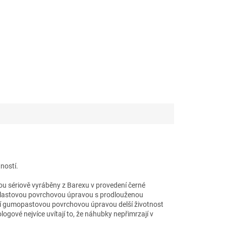
ností.
ou sériově vyráběny z Barexu v provedení černé
plastovou povrchovou úpravou s prodlouženou
lní gumopastovou povrchovou úpravou delší životnost
ogové nejvíce uvítají to, že náhubky nepřimrzají v