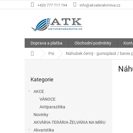
Přejít
+420 777 717 194
info@akvaterakrmiva.cz
na
obsah
Doprava a platba
Obchodní podmínky
Kont
Domů
Psi
Náhubek černý - gumoplast / barex pu
P
Náhu
o
Přeskočit
s
Kategorie
kategorie
t
r
AKCE
a
VÁNOCE
n
Antiparazitika
n
í
Novinky
p
AKVÁRIA-TERÁRIA-ŽELVÁRIA NA MÍRU
a
Akvaristika