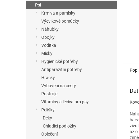
n
Psi
e
Krmiva a pamlsky
l
Výcvikové pomůcky
Náhubky
Obojky
Vodítka
Misky
Hygienické potřeby
Antiparazitní potřeby
Popi
Hračky
Vybavení na cesty
Det
Postroje
Vitamíny a léčiva pro psy
Kovo
Pelíšky
Náhu
Deky
barv
živo
Chladící podložky
až o
Oblečení
zimě