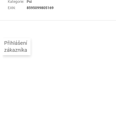
Kategorie
:
Psi
EAN
:
8595099805169
Z
á
p
a
Přihlášení
t
zákazníka
í