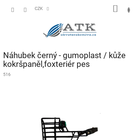
Přejít
NÁKUP
na
CZK
obsah
KOŠÍK
Náhubek černý - gumoplast / kůže
kokršpaněl,foxteriér pes
516