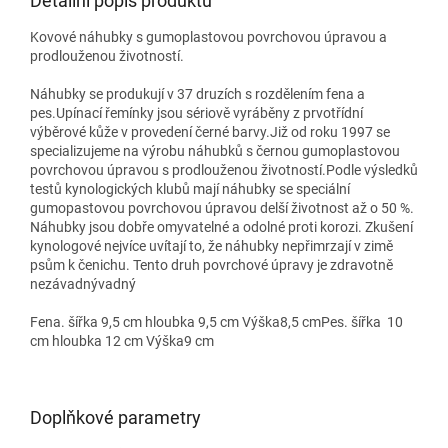
Detailní popis produktu
Kovové náhubky s gumoplastovou povrchovou úpravou a
prodlouženou životností.
Náhubky se produkují v 37 druzích s rozdělením fena a
pes.Upínací řemínky jsou sériově vyráběny z prvotřídní
výběrové kůže v provedení černé barvy.Již od roku 1997 se
specializujeme na výrobu náhubků s černou gumoplastovou
povrchovou úpravou s prodlouženou životností.Podle výsledků
testů kynologických klubů mají náhubky se speciální
gumopastovou povrchovou úpravou delší životnost až o 50 %.
Náhubky jsou dobře omyvatelné a odolné proti korozi. Zkušení
kynologové nejvíce uvítají to, že náhubky nepřimrzají v zimě
psům k čenichu. Tento druh povrchové úpravy je zdravotně
nezávadnývadný
Fena. šířka 9,5 cm hloubka 9,5 cm Výška8,5 cmPes. šířka 10
cm hloubka 12 cm Výška9 cm
Doplňkové parametry