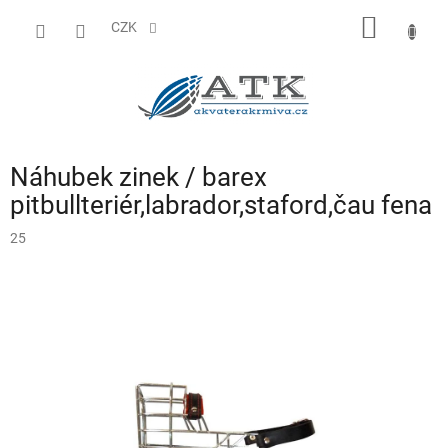
Přejít
NÁKUP
na
CZK
obsah
KOŠÍK
Náhubek zinek / barex
pitbullteriér,labrador,staford,čau fena
25