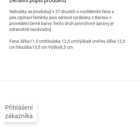
Detailní popis produktu
Náhubky se produkují v 37 druzích s rozdělením fena a
pes.Upínací řemínky jsou sériově vyráběny z Barexu v
provedení černé barvy.Tento druh povrchové úpravy je
zdravotně nezávadný
Fena.šířka11,5 cmhloubka 12,5 cmVýška8 cmPes.šířka 12,5
cm hloubka13,5 cm Výška8,5 cm
Z
á
p
a
Přihlášení
t
zákazníka
í