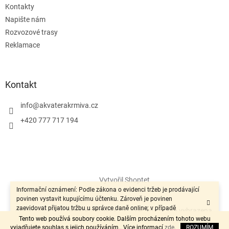
Kontakty
Napište nám
Rozvozové trasy
Reklamace
Kontakt
info
@
akvaterakrmiva.cz
+420 777 717 194
Vytvořil Shoptet
Informační oznámení: Podle zákona o evidenci tržeb je prodávající
povinen vystavit kupujícímu účtenku. Zároveň je povinen
zaevidovat přijatou tržbu u správce daně online; v případě
Copyright 2026
Akvaterakrmiva.cz
. Všechna práva vyhrazena.
technického výpadku pak nejpozději do 48 hodin.“
Tento web používá soubory cookie. Dalším procházením tohoto webu
vyjadřujete souhlas s jejich používáním.. Více informací
zde
.
ROZUMÍM