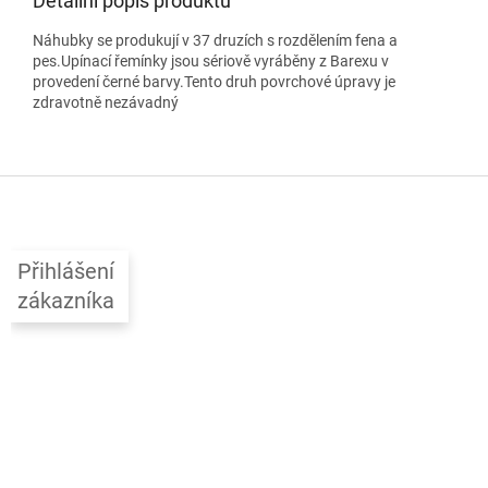
Detailní popis produktu
Náhubky se produkují v 37 druzích s rozdělením fena a
pes.Upínací řemínky jsou sériově vyráběny z Barexu v
provedení černé barvy.Tento druh povrchové úpravy je
zdravotně nezávadný
Z
á
p
a
Přihlášení
t
zákazníka
í