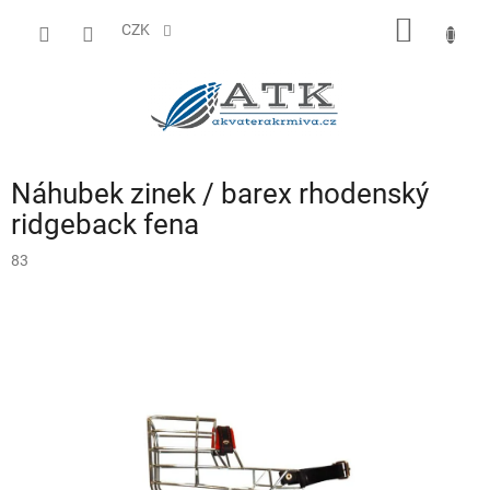
Přejít
NÁKUP
na
CZK
obsah
KOŠÍK
Náhubek zinek / barex rhodenský
ridgeback fena
83