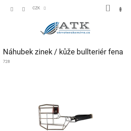
Přejít
NÁKUP
na
CZK
obsah
KOŠÍK
Náhubek zinek / kůže bullteriér fena
728