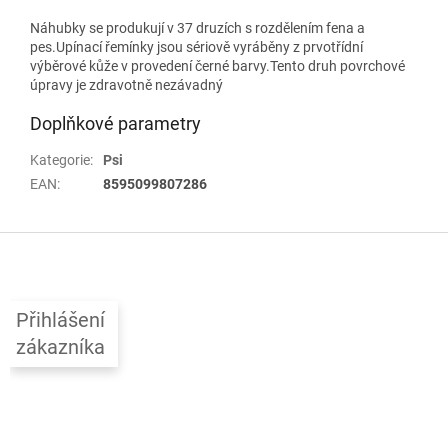
Náhubky se produkují v 37 druzích s rozdělením fena a
pes.Upínací řemínky jsou sériově vyráběny z prvotřídní
výběrové kůže v provedení černé barvy.Tento druh povrchové
úpravy je zdravotně nezávadný
Doplňkové parametry
Kategorie
:
Psi
EAN
:
8595099807286
Z
á
p
a
Přihlášení
t
zákazníka
í