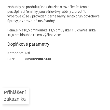
Náhubky se produkují v 37 druzích s rozdělením fena a
pes.Upínací řemínky jsou sériově vyráběny z prvotřídní
výběrové kůže v provedení černé barvy.Tento druh povrchové
úpravy je zdravotně nezávadný
Fena.šířka10,5 cmhloubka 11,5 cmVýška11,5 cmPes.šířka
10,5 cm hloubka12 cm Výška12 cm
Doplňkové parametry
Kategorie
:
Psi
EAN
:
8595099807330
Z
á
p
a
Přihlášení
t
zákazníka
í