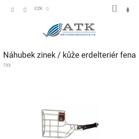
Přejít
NÁKUP
na
CZK
obsah
KOŠÍK
Náhubek zinek / kůže erdelteriér fena
733