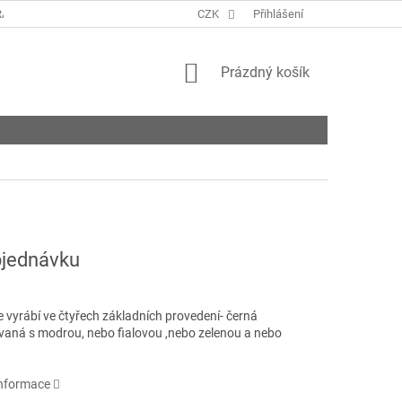
ANY OSOBNÍCH ÚDAJŮ
KONTAKTY
CZK
Přihlášení
NAPIŠTE NÁM
ROZVO
NÁKUPNÍ
Prázdný košík
KOŠÍK
jednávku
 vyrábí ve čtyřech základních provedení- černá
aná s modrou, nebo fialovou ,nebo zelenou a nebo
u
informace