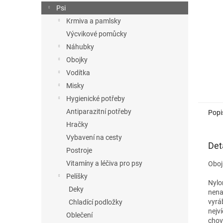
n
Psi
e
Krmiva a pamlsky
l
Výcvikové pomůcky
Náhubky
Obojky
Vodítka
Misky
Hygienické potřeby
Antiparazitní potřeby
Popi
Hračky
Vybavení na cesty
Det
Postroje
Vitamíny a léčiva pro psy
Oboj
Pelíšky
Nylo
Deky
nena
vyrá
Chladící podložky
nejv
Oblečení
chov