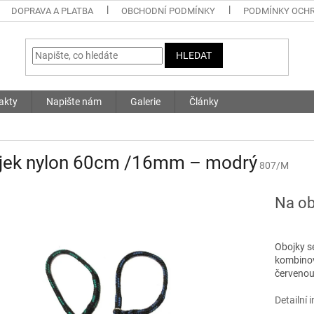
DOPRAVA A PLATBA
OBCHODNÍ PODMÍNKY
PODMÍNKY OCHR
HLEDAT
akty
Napište nám
Galerie
Články
jek nylon 60cm /16mm – modrý
807/M
Na ob
Obojky se
kombinov
červeno
Detailní 