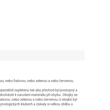
ou, nebo fialovou ,nebo zelenou a nebo červenou.
u speciálně zapleteny tak aby přechod byl postupný a
docházet k narušení materiálu při ohybu..Obojky se
ialovou ,nebo zelenou a nebo červenou.U obojků byl
nologických klubech a získaly si velkou oblibu u