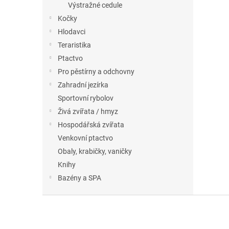
Výstražné cedule
Kočky
Hlodavci
Teraristika
Ptactvo
Pro pěstírny a odchovny
Zahradní jezírka
Sportovní rybolov
Živá zvířata / hmyz
Hospodářská zvířata
Venkovní ptactvo
Obaly, krabičky, vaničky
Knihy
Bazény a SPA
Z
á
p