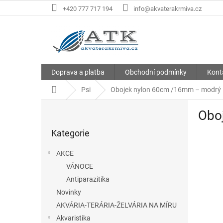
Přejít
+420 777 717 194
info@akvaterakrmiva.cz
na
obsah
Doprava a platba
Obchodní podmínky
Kont
Domů
Psi
Obojek nylon 60cm /16mm – modrý
P
Obo
o
Přeskočit
s
Kategorie
kategorie
t
r
AKCE
a
VÁNOCE
n
Antiparazitika
n
í
Novinky
p
AKVÁRIA-TERÁRIA-ŽELVÁRIA NA MÍRU
a
Akvaristika