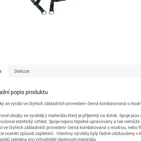
s
Diskuze
ailní popis produktu
ky se vyrábí ve čtyřech základních provedení- černá kombinovaná s modr
nové obojky se vyrábějí z materiálu který je příjemný na dotek. Spoje jso
rušoval estetický vzhled. Spoje nejsou tepelně upravovány a tak nemůže 
bí ve čtyřech základních provedení- černá kombinovaná s modrou, nebo f
íce oceněn způsob zapletení.. Všechny výrobky byly řádně odzkoušeny v ky
atelů zejména pro výhodnější vlastnosti materiálu