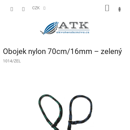
Přejít
NÁKUP
na
CZK
obsah
KOŠÍK
Obojek nylon 70cm/16mm – zelený
1014/ZEL