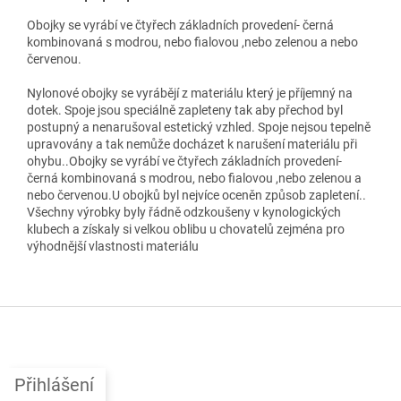
Obojky se vyrábí ve čtyřech základních provedení- černá
kombinovaná s modrou, nebo fialovou ,nebo zelenou a nebo
červenou.
Nylonové obojky se vyrábějí z materiálu který je příjemný na
dotek. Spoje jsou speciálně zapleteny tak aby přechod byl
postupný a nenarušoval estetický vzhled. Spoje nejsou tepelně
upravovány a tak nemůže docházet k narušení materiálu při
ohybu..Obojky se vyrábí ve čtyřech základních provedení-
černá kombinovaná s modrou, nebo fialovou ,nebo zelenou a
nebo červenou.U obojků byl nejvíce oceněn způsob zapletení..
Všechny výrobky byly řádně odzkoušeny v kynologických
klubech a získaly si velkou oblibu u chovatelů zejména pro
výhodnější vlastnosti materiálu
Z
á
p
a
Přihlášení
t