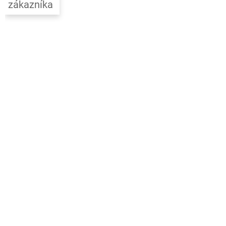
zákazníka
í