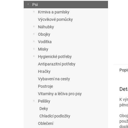
n
Psi
e
Krmiva a pamlsky
l
Výcvikové pomůcky
Náhubky
Obojky
Vodítka
Misky
Hygienické potřeby
Antiparazitní potřeby
Popi
Hračky
Vybavení na cesty
Postroje
Det
Vitamíny a léčiva pro psy
K vý
Pelíšky
pěno
Deky
Oboj
Chladící podložky
použ
Oblečení
dopl