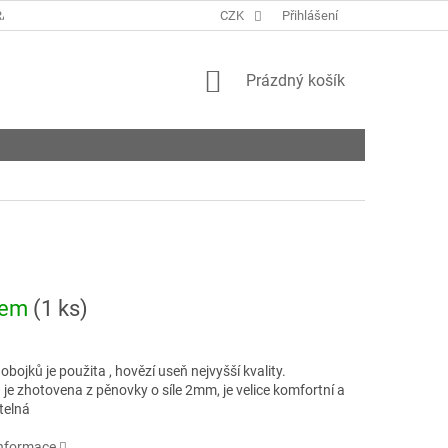
ANY OSOBNÍCH ÚDAJŮ
KONTAKTY
CZK
Přihlášení
NAPIŠTE NÁM
ROZVO
NÁKUPNÍ
Prázdný košík
KOŠÍK
dem
(1 ks)
obojků je použita , hovězí useň nejvyšší kvality.
je zhotovena z pěnovky o síle 2mm, je velice komfortní a
telná
informace