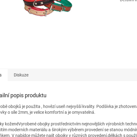
s
Diskuze
ailní popis produktu
robě obojků je použita , hovězí useň nejvyšší kvality. Podšívka je zhotoven
vky o síle 2mm, je velice komfortní a je omyvatelná.
ky koženéVyrobené obojky prostřednictvím nejnovějších výrobních techno
itím moderních materiálu a širokým výběrem provedení se stanou módn
ňkem. V nabídce můžete najít obojky v různých provedení,délkách s použití