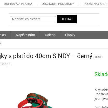
DOPRAVA A PLATBA
OBCHODNÍ PODMÍNKY
PODMÍNKY OCHR
HLEDAT
akty
Napište nám
Galerie
Články
ý
ky s plstí do 40cm SINDY – černý
109/C
:
Chopo
Skla
K výrobě 
Podšívka 
je omyva
Detailní 