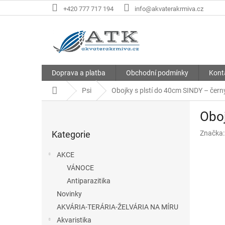
Přejít
+420 777 717 194
info@akvaterakrmiva.cz
na
obsah
Doprava a platba
Obchodní podmínky
Kont
Domů
Psi
Obojky s plstí do 40cm SINDY – čern
P
Oboj
o
Přeskočit
s
Kategorie
Značka
kategorie
t
r
AKCE
a
VÁNOCE
n
Antiparazitika
n
í
Novinky
p
AKVÁRIA-TERÁRIA-ŽELVÁRIA NA MÍRU
a
Akvaristika