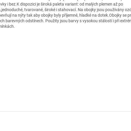
vky i bez.K dispozici je široká paleta variant: od malých plemen až po
á,jednoduché, tvarované, široké i stahovací. Na obojky jsou používány oz
pevňují na nýty tak aby obojky byly příjemné, hladké na dotek.Obojky se p
ech barevných odstínech. Použity jsou barvy s vysokou stálostí i při extr
ínkách.