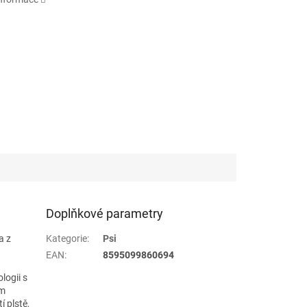
Doplňkové parametry
a z
Kategorie
:
Psi
EAN
:
8595099860694
logii s
ím
 plstě,