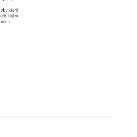
doby které
rodukuji ve
émních