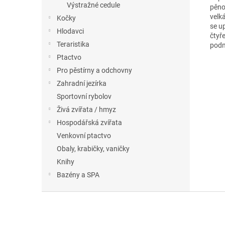
Výstražné cedule
pěno
velk
Kočky
se u
Hlodavci
čtyř
Teraristika
podm
Ptactvo
Pro pěstírny a odchovny
Zahradní jezírka
Sportovní rybolov
Živá zvířata / hmyz
Hospodářská zvířata
Venkovní ptactvo
Obaly, krabičky, vaničky
Knihy
Bazény a SPA
Z
á
p