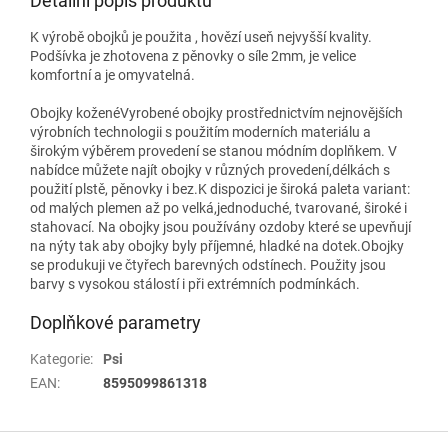
Detailní popis produktu
K výrobě obojků je použita , hovězí useň nejvyšší kvality.
Podšívka je zhotovena z pěnovky o síle 2mm, je velice
komfortní a je omyvatelná.
Obojky koženéVyrobené obojky prostřednictvím nejnovějších
výrobních technologii s použitím moderních materiálu a
širokým výběrem provedení se stanou módním doplňkem. V
nabídce můžete najít obojky v různých provedení,délkách s
použití plstě, pěnovky i bez.K dispozici je široká paleta variant:
od malých plemen až po velká,jednoduché, tvarované, široké i
stahovací. Na obojky jsou používány ozdoby které se upevňují
na nýty tak aby obojky byly příjemné, hladké na dotek.Obojky
se produkuji ve čtyřech barevných odstínech. Použity jsou
barvy s vysokou stálostí i při extrémních podmínkách.
Doplňkové parametry
Kategorie
:
Psi
EAN
:
8595099861318
Z