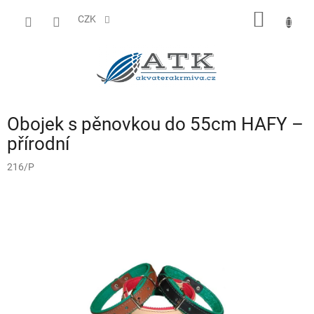
Přejít
NÁKUP
na
CZK
obsah
KOŠÍK
Obojek s pěnovkou do 55cm HAFY –
přírodní
216/P