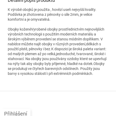
Detailní popis produktu
K výrobě obojků je použita , hovězí useň nejvyšší kvality.
Podšívka je zhotovena z pěnovky o síle 2mm, je velice
komfortní a je omyvatelná.
Obojky koženéVyrobené obojky prostřednictvím nejnovějších
výrobních technologii s použitím moderních materiálu a
širokým výběrem provedení se stanou módním doplňkem. V
nabídce můžete najít obojky v různých provedení,délkách s
použití plstě, pěnovky i bez.K dispozici je široká paleta variant:
od malých plemen až po velká,jednoduché, tvarované, široké i
stahovací. Na obojky jsou používány ozdoby které se upevňují
na nýty tak aby obojky byly příjemné, hladké na dotek.Obojky
se produkuji ve čtyřech barevných odstínech. Použity jsou
barvy s vysokou stálostí i při extrémních podmínkách.
Z
á
p
a
Přihlášení