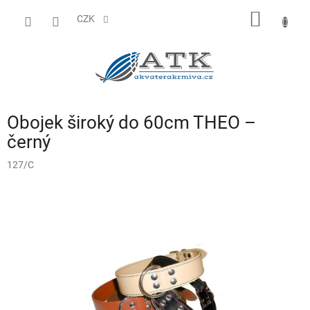
Přejít
NÁKUP
na
CZK
obsah
KOŠÍK
Obojek široký do 60cm THEO –
černý
127/C