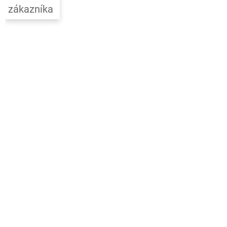
t
zákazníka
í