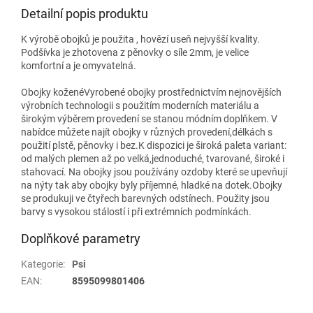
Detailní popis produktu
K výrobě obojků je použita , hovězí useň nejvyšší kvality.
Podšívka je zhotovena z pěnovky o síle 2mm, je velice
komfortní a je omyvatelná.
Obojky koženéVyrobené obojky prostřednictvím nejnovějších
výrobních technologii s použitím moderních materiálu a
širokým výběrem provedení se stanou módním doplňkem. V
nabídce můžete najít obojky v různých provedení,délkách s
použití plstě, pěnovky i bez.K dispozici je široká paleta variant:
od malých plemen až po velká,jednoduché, tvarované, široké i
stahovací. Na obojky jsou používány ozdoby které se upevňují
na nýty tak aby obojky byly příjemné, hladké na dotek.Obojky
se produkuji ve čtyřech barevných odstínech. Použity jsou
barvy s vysokou stálostí i při extrémních podmínkách.
Doplňkové parametry
Kategorie
:
Psi
EAN
:
8595099801406