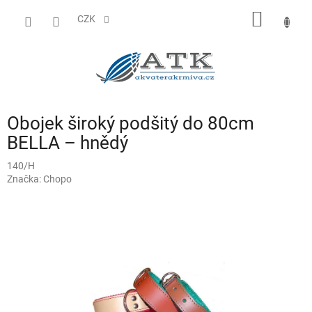
Přejít
NÁKUP
na
CZK
obsah
KOŠÍK
Obojek široký podšitý do 80cm
BELLA – hnědý
140/H
Značka:
Chopo