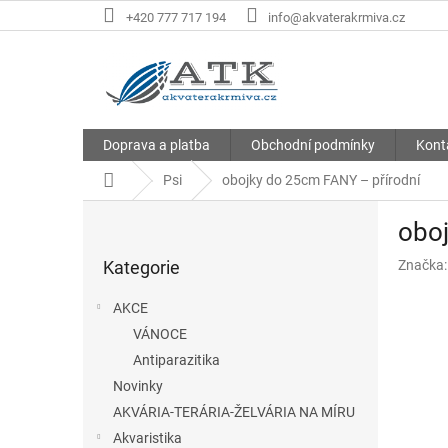
Přejít
+420 777 717 194
info@akvaterakrmiva.cz
na
obsah
Doprava a platba
Obchodní podmínky
Kont
Domů
Psi
obojky do 25cm FANY – přírodní
P
oboj
o
Přeskočit
s
Kategorie
Značka
kategorie
t
r
AKCE
a
VÁNOCE
n
Antiparazitika
n
í
Novinky
p
AKVÁRIA-TERÁRIA-ŽELVÁRIA NA MÍRU
a
Akvaristika