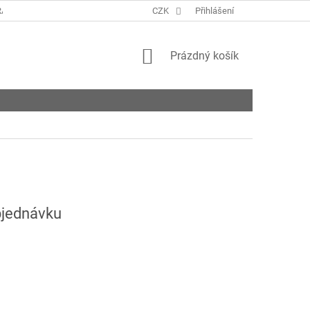
ANY OSOBNÍCH ÚDAJŮ
KONTAKTY
CZK
Přihlášení
NAPIŠTE NÁM
ROZVO
NÁKUPNÍ
Prázdný košík
KOŠÍK
jednávku