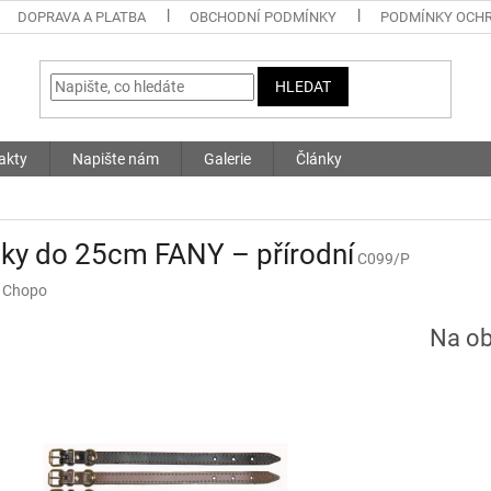
DOPRAVA A PLATBA
OBCHODNÍ PODMÍNKY
PODMÍNKY OCHR
HLEDAT
akty
Napište nám
Galerie
Články
ky do 25cm FANY – přírodní
C099/P
:
Chopo
Na ob