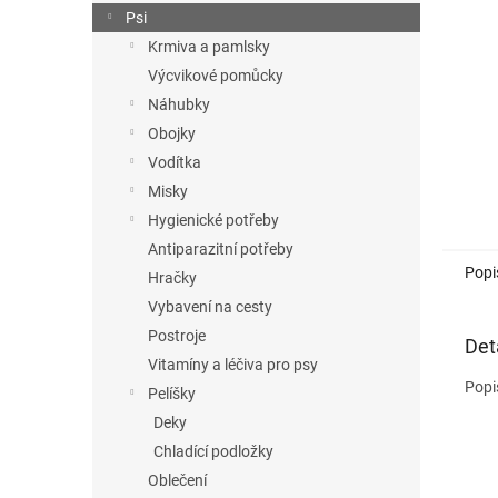
n
Psi
e
Krmiva a pamlsky
l
Výcvikové pomůcky
Náhubky
Obojky
Vodítka
Misky
Hygienické potřeby
Antiparazitní potřeby
Popi
Hračky
Vybavení na cesty
Postroje
Det
Vitamíny a léčiva pro psy
Popi
Pelíšky
Deky
Chladící podložky
Oblečení