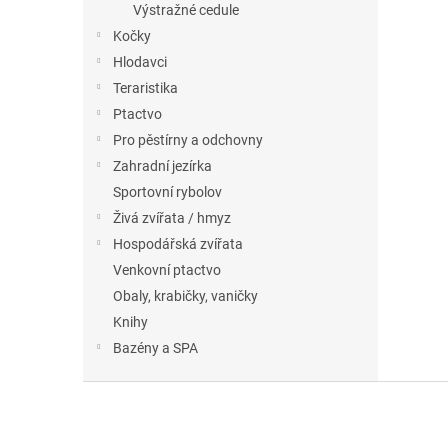
Výstražné cedule
Kočky
Hlodavci
Teraristika
Ptactvo
Pro pěstírny a odchovny
Zahradní jezírka
Sportovní rybolov
Živá zvířata / hmyz
Hospodářská zvířata
Venkovní ptactvo
Obaly, krabičky, vaničky
Knihy
Bazény a SPA
Z
á
p