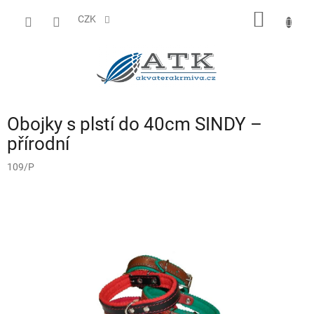
Přejít
NÁKUP
na
CZK
obsah
KOŠÍK
Obojky s plstí do 40cm SINDY –
přírodní
109/P