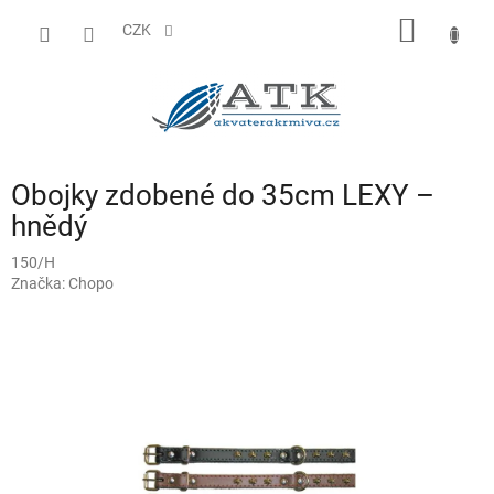
Přejít
NÁKUP
na
CZK
obsah
KOŠÍK
Obojky zdobené do 35cm LEXY –
hnědý
150/H
Značka:
Chopo