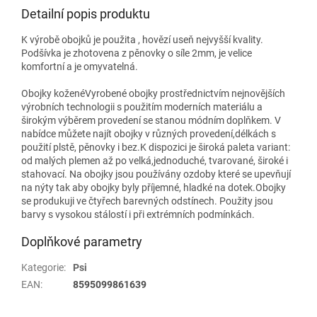
Detailní popis produktu
K výrobě obojků je použita , hovězí useň nejvyšší kvality.
Podšívka je zhotovena z pěnovky o síle 2mm, je velice
komfortní a je omyvatelná.
Obojky koženéVyrobené obojky prostřednictvím nejnovějších
výrobních technologii s použitím moderních materiálu a
širokým výběrem provedení se stanou módním doplňkem. V
nabídce můžete najít obojky v různých provedení,délkách s
použití plstě, pěnovky i bez.K dispozici je široká paleta variant:
od malých plemen až po velká,jednoduché, tvarované, široké i
stahovací. Na obojky jsou používány ozdoby které se upevňují
na nýty tak aby obojky byly příjemné, hladké na dotek.Obojky
se produkuji ve čtyřech barevných odstínech. Použity jsou
barvy s vysokou stálostí i při extrémních podmínkách.
Doplňkové parametry
Kategorie
:
Psi
EAN
:
8595099861639