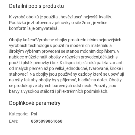
Detailní popis produktu
K výrobě obojků je použita , hovězí useň nejvyšší kvality.
Podšívka je zhotovena z pěnovky o síle 2mm, je velice
komfortní a je omyvatelná.
Obojky koženéVyrobené obojky prostřednictvím nejnovějších
výrobních technologii s použitím moderních materiálu a
širokým výběrem provedení se stanou módním doplňkem. V
nabídce můžete najít obojky v různých provedení,délkách s
použití plstě, pěnovky i bez.K dispozici je široká paleta variant:
od malých plemen až po velká,jednoduché, tvarované, široké i
stahovací. Na obojky jsou používány ozdoby které se upevňují
na nýty tak aby obojky byly příjemné, hladké na dotek.Obojky
se produkuji ve čtyřech barevných odstínech. Použity jsou
barvy s vysokou stálostí i při extrémních podmínkách.
Doplňkové parametry
Kategorie
:
Psi
EAN
:
8595099861660