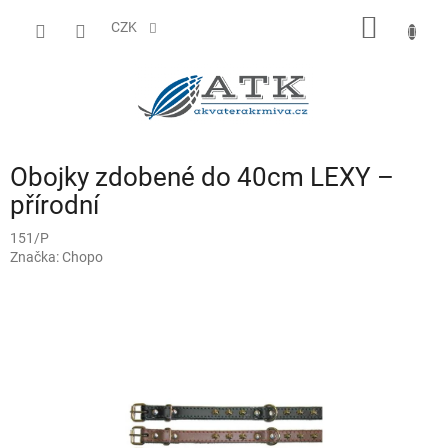
Přejít
NÁKUP
na
CZK
obsah
KOŠÍK
Obojky zdobené do 40cm LEXY –
přírodní
151/P
Značka:
Chopo