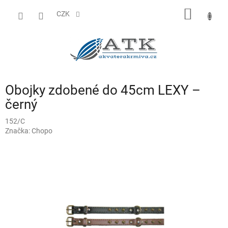
Přejít
NÁKUP
na
CZK
obsah
KOŠÍK
Obojky zdobené do 45cm LEXY –
černý
152/C
Značka:
Chopo