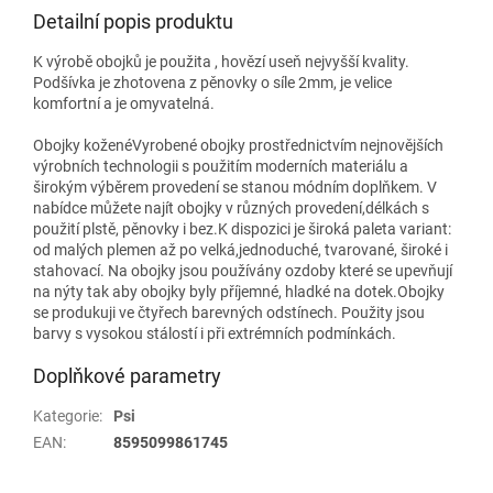
Detailní popis produktu
K výrobě obojků je použita , hovězí useň nejvyšší kvality.
Podšívka je zhotovena z pěnovky o síle 2mm, je velice
komfortní a je omyvatelná.
Obojky koženéVyrobené obojky prostřednictvím nejnovějších
výrobních technologii s použitím moderních materiálu a
širokým výběrem provedení se stanou módním doplňkem. V
nabídce můžete najít obojky v různých provedení,délkách s
použití plstě, pěnovky i bez.K dispozici je široká paleta variant:
od malých plemen až po velká,jednoduché, tvarované, široké i
stahovací. Na obojky jsou používány ozdoby které se upevňují
na nýty tak aby obojky byly příjemné, hladké na dotek.Obojky
se produkuji ve čtyřech barevných odstínech. Použity jsou
barvy s vysokou stálostí i při extrémních podmínkách.
Doplňkové parametry
Kategorie
:
Psi
EAN
:
8595099861745