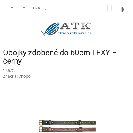
Přejít
NÁKUP
na
CZK
obsah
KOŠÍK
Obojky zdobené do 60cm LEXY –
černý
155/C
Značka:
Chopo