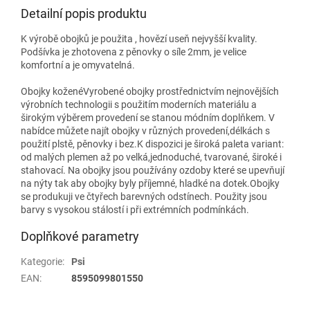
Detailní popis produktu
K výrobě obojků je použita , hovězí useň nejvyšší kvality.
Podšívka je zhotovena z pěnovky o síle 2mm, je velice
komfortní a je omyvatelná.
Obojky koženéVyrobené obojky prostřednictvím nejnovějších
výrobních technologii s použitím moderních materiálu a
širokým výběrem provedení se stanou módním doplňkem. V
nabídce můžete najít obojky v různých provedení,délkách s
použití plstě, pěnovky i bez.K dispozici je široká paleta variant:
od malých plemen až po velká,jednoduché, tvarované, široké i
stahovací. Na obojky jsou používány ozdoby které se upevňují
na nýty tak aby obojky byly příjemné, hladké na dotek.Obojky
se produkuji ve čtyřech barevných odstínech. Použity jsou
barvy s vysokou stálostí i při extrémních podmínkách.
Doplňkové parametry
Kategorie
:
Psi
EAN
:
8595099801550