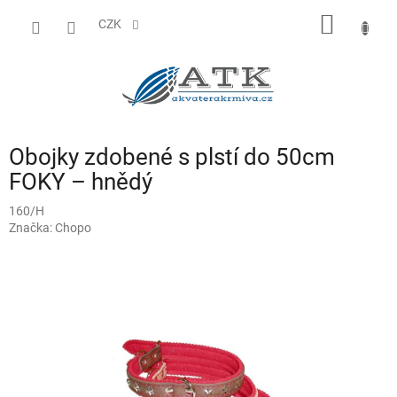
Přejít
NÁKUP
na
CZK
obsah
KOŠÍK
Obojky zdobené s plstí do 50cm
FOKY – hnědý
160/H
Značka:
Chopo