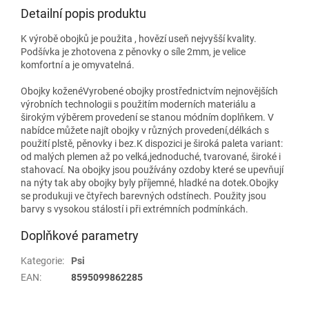
Detailní popis produktu
K výrobě obojků je použita , hovězí useň nejvyšší kvality.
Podšívka je zhotovena z pěnovky o síle 2mm, je velice
komfortní a je omyvatelná.
Obojky koženéVyrobené obojky prostřednictvím nejnovějších
výrobních technologii s použitím moderních materiálu a
širokým výběrem provedení se stanou módním doplňkem. V
nabídce můžete najít obojky v různých provedení,délkách s
použití plstě, pěnovky i bez.K dispozici je široká paleta variant:
od malých plemen až po velká,jednoduché, tvarované, široké i
stahovací. Na obojky jsou používány ozdoby které se upevňují
na nýty tak aby obojky byly příjemné, hladké na dotek.Obojky
se produkuji ve čtyřech barevných odstínech. Použity jsou
barvy s vysokou stálostí i při extrémních podmínkách.
Doplňkové parametry
Kategorie
:
Psi
EAN
:
8595099862285