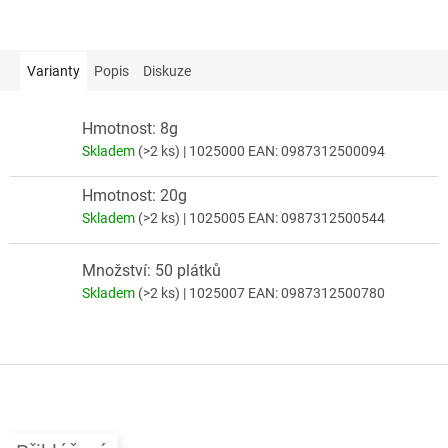
Varianty
Popis
Diskuze
Hmotnost: 8g
Skladem
(>2 ks)
| 1025000
EAN:
0987312500094
Hmotnost: 20g
Skladem
(>2 ks)
| 1025005
EAN:
0987312500544
Množství: 50 plátků
Skladem
(>2 ks)
| 1025007
EAN:
0987312500780
Z
á
p
a