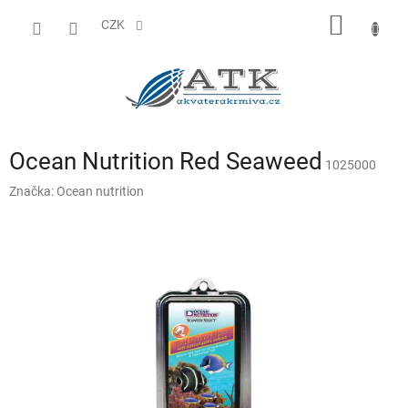
Přejít
NÁKUP
na
CZK
obsah
KOŠÍK
Ocean Nutrition Red Seaweed
1025000
Značka:
Ocean nutrition