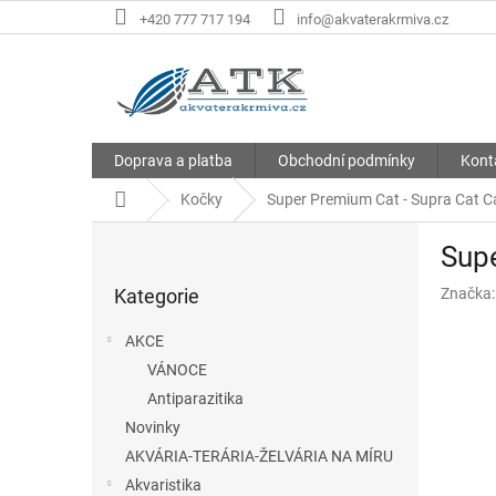
Přejít
+420 777 717 194
info@akvaterakrmiva.cz
na
obsah
Doprava a platba
Obchodní podmínky
Kont
Domů
Kočky
Super Premium Cat - Supra Cat C
P
Supe
o
Přeskočit
s
Kategorie
Značka
kategorie
t
r
AKCE
a
VÁNOCE
n
Antiparazitika
n
í
Novinky
p
AKVÁRIA-TERÁRIA-ŽELVÁRIA NA MÍRU
a
Akvaristika