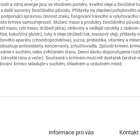
nosti a zdroj energie jsou ve vhodném poměru kvalitní oleje a živočišné tu
a a další suroviny živočišného původu. Přídavky na zlepšení pohybového 
y podporující správnou činnost zraku, fungování trávicího a vylučovacího ú
hoto krmiva samozřejmostí. Složení: maso a produkty živočišného původ
ží maso, rybí maso, drůbeží játra), obiloviny a vedlejší výrobky z obilovin 
ice, kukuřičný glutén), tuky a oleje (drůbeží tuk, lososový olej), přídavky 
bového aparátu (chondroprotektiva), yucca, probiotika, vitaminy a minerá
 obsahuje antioxidanty, konzervanty, zchutňovadla. Způsob krmení: krmi
váme v suchém, nebo zvlhčeném stavu. Denní dávku doporučujeme rozdě
i (obvykle ráno a večer). Současně s krmivem musí mít dostatek čerstvé v
dování: krmivo skladujte v suchém, chladném a vzdušném místě.
Informace pro vás
Kontakt