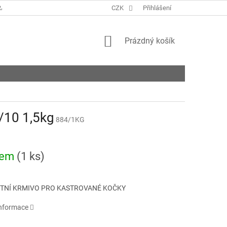
ANY OSOBNÍCH ÚDAJŮ
KONTAKTY
CZK
Přihlášení
NAPIŠTE NÁM
ROZVO
NÁKUPNÍ
Prázdný košík
KOŠÍK
/10 1,5kg
884/1KG
dem
(1 ks)
TNÍ KRMIVO PRO KASTROVANÉ KOČKY
informace