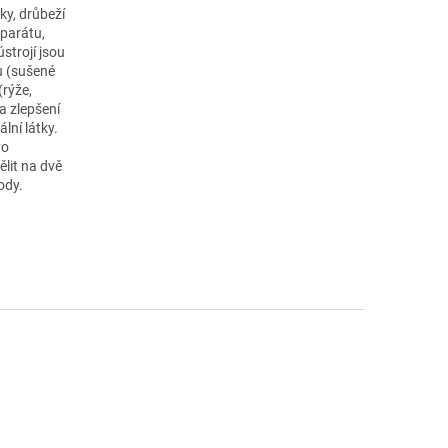
ky, drůbeží
aparátu,
strojí jsou
u (sušené
(rýže,
na zlepšení
lní látky.
vo
lit na dvě
ody.