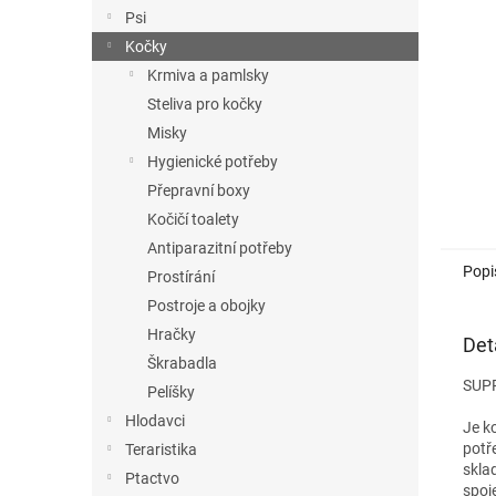
n
Psi
e
Kočky
l
Krmiva a pamlsky
Steliva pro kočky
Misky
Hygienické potřeby
Přepravní boxy
Kočičí toalety
Antiparazitní potřeby
Popi
Prostírání
Postroje a obojky
Hračky
Det
Škrabadla
SUP
Pelíšky
Hlodavci
Je k
potř
Teraristika
skla
Ptactvo
spoj