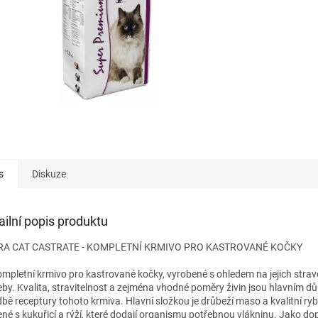
s
Diskuze
ailní popis produktu
RA CAT CASTRATE - KOMPLETNÍ KRMIVO PRO KASTROVANÉ KOČKY
ompletní krmivo pro kastrované kočky, vyrobené s ohledem na jejich strav
eby. Kvalita, stravitelnost a zejména vhodné poměry živin jsou hlavním d
dbě receptury tohoto krmiva. Hlavní složkou je drůbeží maso a kvalitní ry
ené s kukuřicí a rýží, které dodají organismu potřebnou vlákninu. Jako do