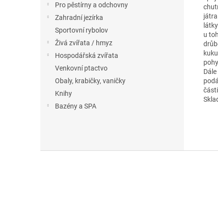
Pro pěstírny a odchovny
chut
játr
Zahradní jezírka
látk
Sportovní rybolov
u to
Živá zvířata / hmyz
drůbe
kukuř
Hospodářská zvířata
pohy
Venkovní ptactvo
Dále
podá
Obaly, krabičky, vaničky
část
Knihy
Skla
Bazény a SPA
Z
á
p
a
t
í