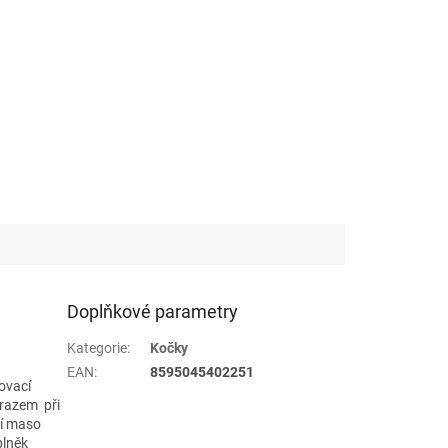
Doplňkové parametry
Kategorie
:
Kočky
EAN
:
8595045402251
ovací
ůrazem při
bí maso
plněk