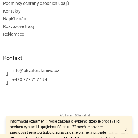
Podmínky ochrany osobních údajů
Kontakty
Napište nám
Rozvozové trasy
Reklamace
Kontakt
info
@
akvaterakrmiva.cz
+420 777 717 194
Vytvořil Shoptet
Informační oznámení: Podle zákona o evidenci tržeb je prodávající
povinen vystavit kupujícímu účtenku. Zároveň je povinen
zaevidovat přijatou tržbu u správce daně online; v případě
Copyright 2026
Akvaterakrmiva.cz
. Všechna práva vyhrazena.
technického výpadku pak nejpozději do 48 hodin.“