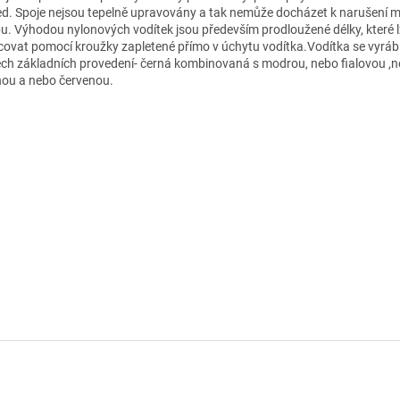
ed. Spoje nejsou tepelně upravovány a tak nemůže docházet k narušení ma
u. Výhodou nylonových vodítek jsou především prodloužené délky, které 
covat pomocí kroužky zapletené přímo v úchytu vodítka.Vodítka se vyrábí
ech základních provedení- černá kombinovaná s modrou, nebo fialovou ,
nou a nebo červenou.