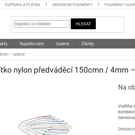
DOPRAVA A PLATBA
OBCHODNÍ PODMÍNKY
PODMÍNKY OCHR
HLEDAT
akty
Napište nám
Galerie
Články
 4mm – zelené
ítko nylon předváděcí 150cmn / 4mm –
Na ob
Vodítka s
kombinov
červenou
Detailní 