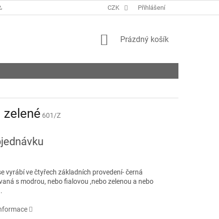
ANY OSOBNÍCH ÚDAJŮ
KONTAKTY
CZK
Přihlášení
NAPIŠTE NÁM
ROZVO
NÁKUPNÍ
Prázdný košík
KOŠÍK
 zelené
601/Z
jednávku
e vyrábí ve čtyřech základních provedení- černá
aná s modrou, nebo fialovou ,nebo zelenou a nebo
.
informace