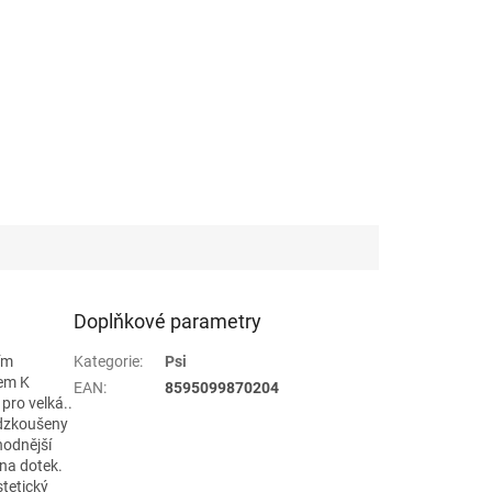
Doplňkové parametry
ím
Kategorie
:
Psi
kem K
EAN
:
8595099870204
 pro velká..
odzkoušeny
hodnější
 na dotek.
tetický