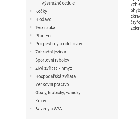
Výstražné cedule
vzhl
ohyb
Kočky
zkra
Hlodavci
čtyř
Teraristika
zele
Ptactvo
Pro pěstírny a odchovny
Zahradní jezírka
Sportovní rybolov
Živá zvířata / hmyz
Hospodářská zvířata
Venkovní ptactvo
Obaly, krabičky, vaničky
Knihy
Bazény a SPA
Z
á
p