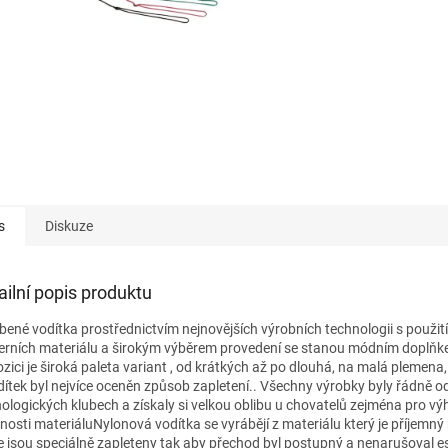
s
Diskuze
ailní popis produktu
bené vodítka prostřednictvím nejnovějších výrobních technologii s použit
rních materiálu a širokým výběrem provedení se stanou módním doplň
zici je široká paleta variant , od krátkých až po dlouhá, na malá plemena,
dítek byl nejvíce oceněn způsob zapletení.. Všechny výrobky byly řádně 
nologických klubech a získaly si velkou oblibu u chovatelů zejména pro vý
tnosti materiáluNylonová vodítka se vyrábějí z materiálu který je příjemný
e jsou speciálně zapleteny tak aby přechod byl postupný a nenarušoval es