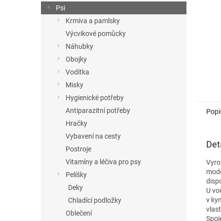
n
Psi
e
Krmiva a pamlsky
l
Výcvikové pomůcky
Náhubky
Obojky
Vodítka
Misky
Hygienické potřeby
Antiparazitní potřeby
Popi
Hračky
Vybavení na cesty
Det
Postroje
Vitamíny a léčiva pro psy
Vyro
mode
Pelíšky
dispo
Deky
U vo
v ky
Chladící podložky
vlas
Oblečení
Spoj