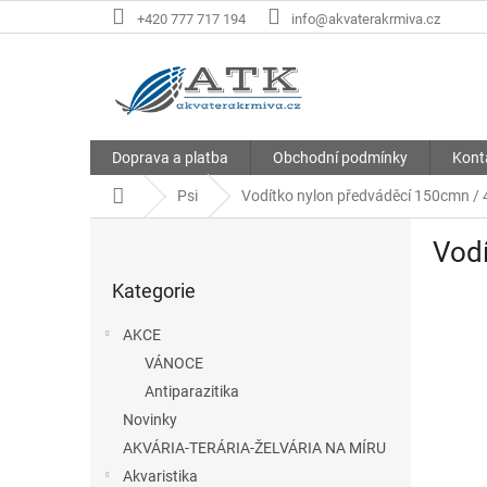
Přejít
+420 777 717 194
info@akvaterakrmiva.cz
na
obsah
Doprava a platba
Obchodní podmínky
Kont
Domů
Psi
Vodítko nylon předváděcí 150cmn /
P
Vod
o
Přeskočit
s
Kategorie
kategorie
t
r
AKCE
a
VÁNOCE
n
Antiparazitika
n
í
Novinky
p
AKVÁRIA-TERÁRIA-ŽELVÁRIA NA MÍRU
a
Akvaristika