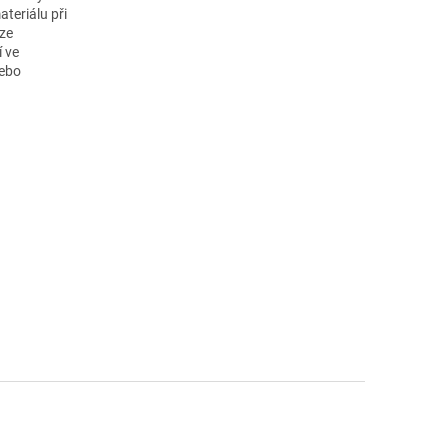
teriálu při
lze
 ve
nebo