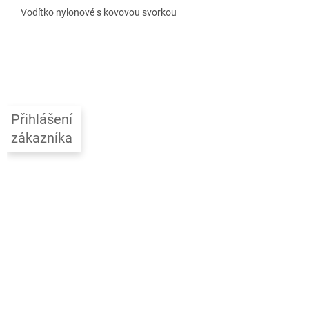
Vodítko nylonové s kovovou svorkou
Z
á
p
a
Přihlášení
t
zákazníka
í