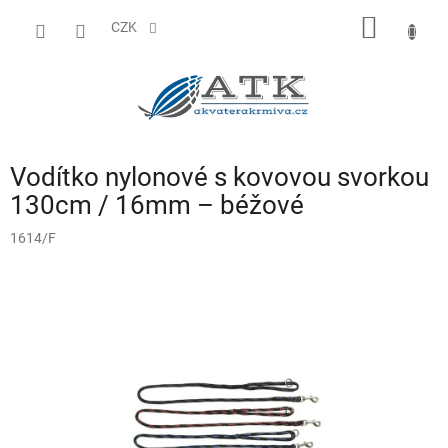
Přejít
NÁKUP
na
CZK
obsah
KOŠÍK
Vodítko nylonové s kovovou svorkou
130cm / 16mm – béžové
1614/F