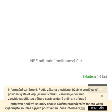
NSF náhradní molitanový filtr
Skladem
(>2 ks)
DETAIL
Informační oznámení: Podle zákona o evidenci tržeb je prodávající
povinen vystavit kupujícímu účtenku. Zároveň je povinen
zaevidovat přijatou tržbu u správce daně online; v případě
Náhradní molitan do AQUA NOVA filtrů - více variant
technického výpadku pak nejpozději do 48 hodin.“
Tento web používá soubory cookie. Dalším procházením tohoto webu
vyjadřujete souhlas s jejich používáním.. Více informací
zde
.
ROZUMÍM
Kód:
NBB-60