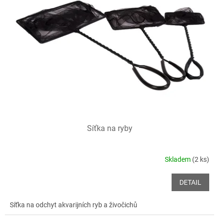
i
r
s
o
p
d
r
u
o
k
d
t
u
ů
k
t
ů
Síťka na ryby
Skladem
(2 ks)
DETAIL
Síťka na odchyt akvarijních ryb a živočichů