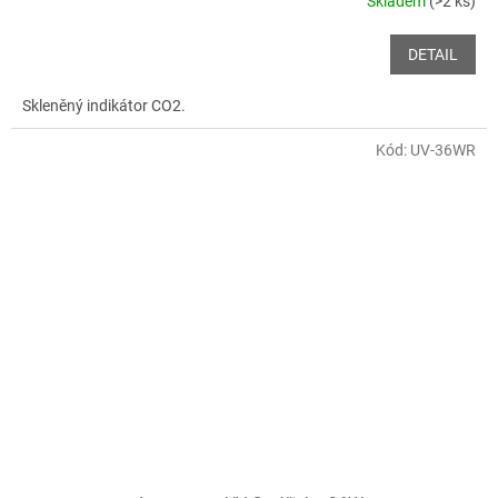
Skladem
(>2 ks)
DETAIL
Skleněný indikátor CO2.
Kód:
UV-36WR