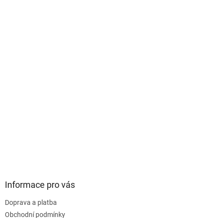
i
s
u
Informace pro vás
Doprava a platba
Obchodní podmínky