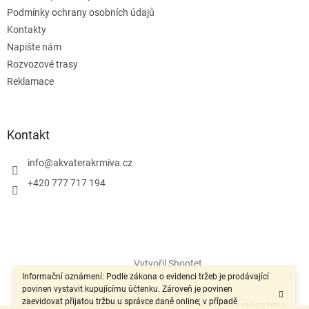
Podmínky ochrany osobních údajů
Kontakty
Napište nám
Rozvozové trasy
Reklamace
Kontakt
info
@
akvaterakrmiva.cz
+420 777 717 194
Vytvořil Shoptet
Informační oznámení: Podle zákona o evidenci tržeb je prodávající
povinen vystavit kupujícímu účtenku. Zároveň je povinen
zaevidovat přijatou tržbu u správce daně online; v případě
Copyright 2026
Akvaterakrmiva.cz
. Všechna práva vyhrazena.