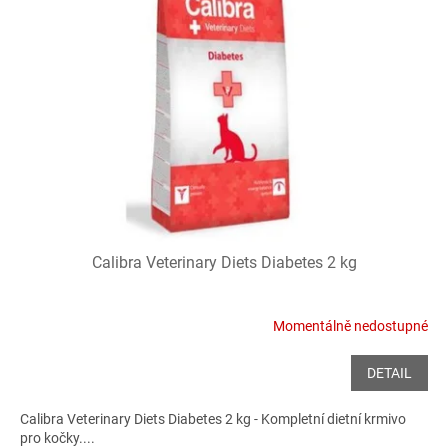
i
r
s
o
p
d
r
u
o
k
d
t
u
ů
k
t
ů
Calibra Veterinary Diets Diabetes 2 kg
Momentálně nedostupné
DETAIL
Calibra Veterinary Diets Diabetes 2 kg - Kompletní dietní krmivo
pro kočky....