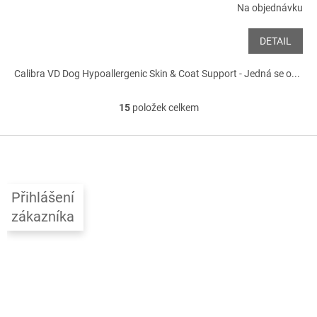
Na objednávku
DETAIL
Calibra VD Dog Hypoallergenic Skin & Coat Support - Jedná se o...
15
položek celkem
O
v
l
Z
á
á
d
p
a
a
c
Přihlášení
t
í
zákazníka
í
p
r
v
k
y
v
ý
p