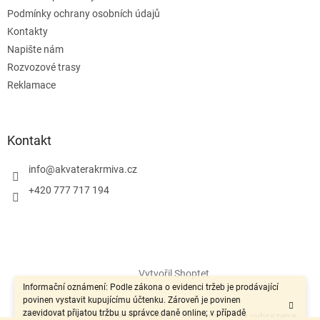
Podmínky ochrany osobních údajů
Kontakty
Napište nám
Rozvozové trasy
Reklamace
Kontakt
info
@
akvaterakrmiva.cz
+420 777 717 194
Vytvořil Shoptet
Informační oznámení: Podle zákona o evidenci tržeb je prodávající
povinen vystavit kupujícímu účtenku. Zároveň je povinen
zaevidovat přijatou tržbu u správce daně online; v případě
Copyright 2026
Akvaterakrmiva.cz
. Všechna práva vyhrazena.