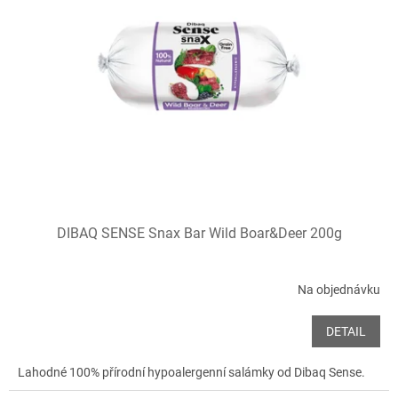
i
r
s
o
p
d
r
u
o
k
d
t
u
ů
k
t
ů
DIBAQ SENSE Snax Bar Wild Boar&Deer 200g
Na objednávku
DETAIL
Lahodné 100% přírodní hypoalergenní salámky od Dibaq Sense.