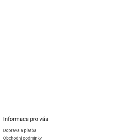
i
s
u
Informace pro vás
Doprava a platba
Obchodní podmínky