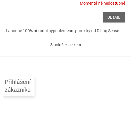
Momentálně nedostupné
DETAIL
Lahodné 100% přírodní hypoalergenní pamlsky od Dibaq Sense.
3
položek celkem
O
v
l
Z
á
á
d
p
a
a
c
Přihlášení
t
í
zákazníka
í
p
r
v
k
y
v
ý
p