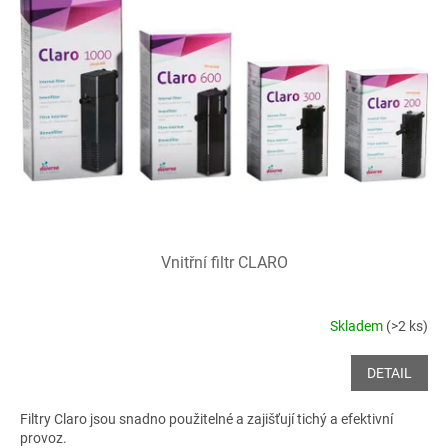
i
r
s
o
p
d
r
u
o
k
d
t
u
ů
k
t
ů
Vnitřní filtr CLARO
Skladem
(>2 ks)
DETAIL
Filtry Claro jsou snadno použitelné a zajišťují tichý a efektivní
provoz.