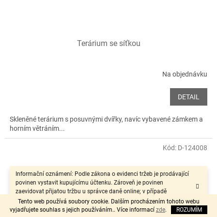
Terárium se síťkou
Na objednávku
DETAIL
Skleněné terárium s posuvnými dvířky, navíc vybavené zámkem a
horním větráním...
Kód:
D-124008
Informační oznámení: Podle zákona o evidenci tržeb je prodávající
povinen vystavit kupujícímu účtenku. Zároveň je povinen
zaevidovat přijatou tržbu u správce daně online; v případě
technického výpadku pak nejpozději do 48 hodin.“
Tento web používá soubory cookie. Dalším procházením tohoto webu
vyjadřujete souhlas s jejich používáním.. Více informací
zde
.
ROZUMÍM