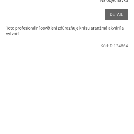
Na objednávku
DETAIL
Toto profesionální osvětlení zdůrazňuje krásu aranžmá akvárií a
vytváří...
Kód:
D-124864