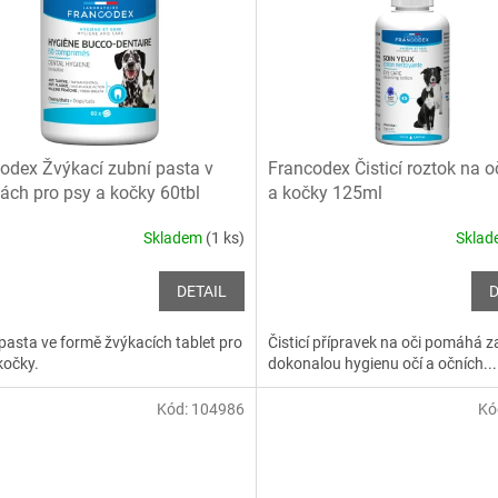
odex Žvýkací zubní pasta v
Francodex Čisticí roztok na oč
tách pro psy a kočky 60tbl
a kočky 125ml
Skladem
(1 ks)
Skla
DETAIL
D
pasta ve formě žvýkacích tablet pro
Čisticí přípravek na oči pomáhá za
kočky.
dokonalou hygienu očí a očních...
Kód:
104986
Kó