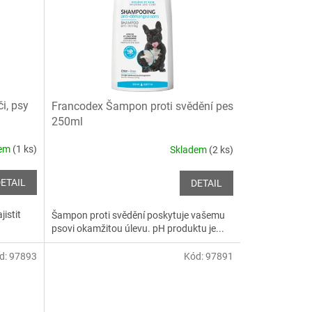
i, psy
Francodex Šampon proti svědění pes
250ml
dem
(1 ks)
Skladem
(2 ks)
ETAIL
DETAIL
jistit
Šampon proti svědění poskytuje vašemu
psovi okamžitou úlevu. pH produktu je...
d:
97893
Kód:
97891