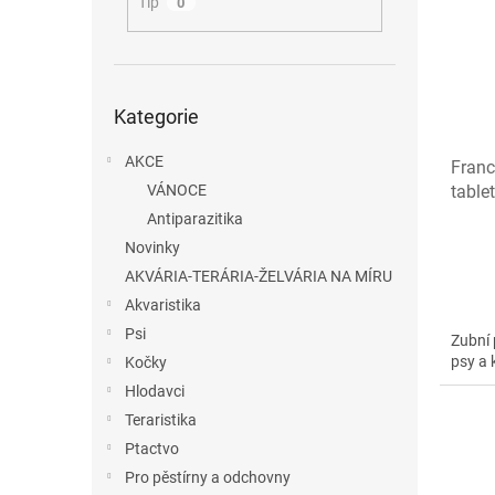
i
r
n
Tip
0
s
o
e
p
d
l
r
u
o
Přeskočit
k
Kategorie
kategorie
d
t
u
ů
AKCE
Franc
k
VÁNOCE
table
t
ů
Antiparazitika
Novinky
AKVÁRIA-TERÁRIA-ŽELVÁRIA NA MÍRU
Akvaristika
Psi
Zubní 
psy a 
Kočky
Hlodavci
Teraristika
Ptactvo
Pro pěstírny a odchovny