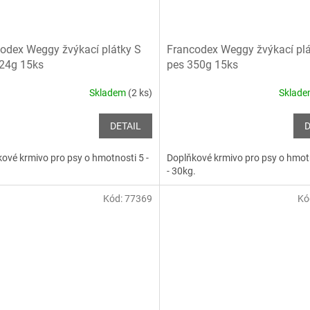
odex Weggy žvýkací plátky S
Francodex Weggy žvýkací pl
24g 15ks
pes 350g 15ks
Skladem
(2 ks)
Sklad
DETAIL
D
ové krmivo pro psy o hmotnosti 5 -
Doplňkové krmivo pro psy o hmot
- 30kg.
Kód:
77369
Kó