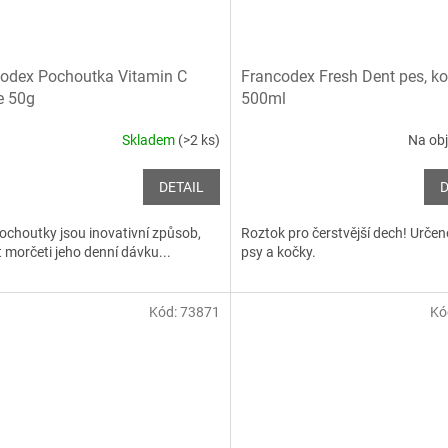
odex Pochoutka Vitamin C
Francodex Fresh Dent pes, k
e 50g
500ml
Skladem
(>2 ks)
Na ob
DETAIL
D
ochoutky jsou inovativní způsob,
Roztok pro čerstvější dech! Určen
t morčeti jeho denní dávku...
psy a kočky.
Kód:
73871
Kó