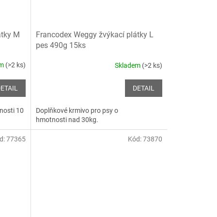
átky M
Francodex Weggy žvýkací plátky L
pes 490g 15ks
em
(>2 ks)
Skladem
(>2 ks)
ETAIL
DETAIL
nosti 10
Doplňkové krmivo pro psy o
hmotnosti nad 30kg.
d:
77365
Kód:
73870