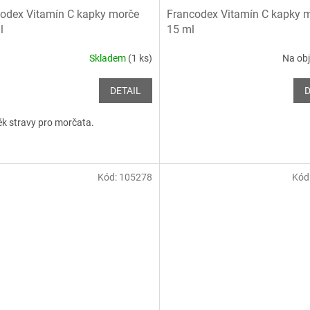
odex Vitamín C kapky morče
Francodex Vitamín C kapky 
l
15 ml
Skladem
(1 ks)
Na ob
DETAIL
D
k stravy pro morčata.
Kód:
105278
Kód