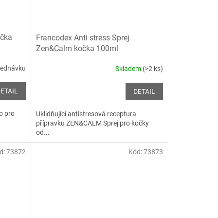
očka
Francodex Anti stress Sprej
Zen&Calm kočka 100ml
jednávku
Skladem
(>2 ks)
ETAIL
DETAIL
o pro
Uklidňující antistresová receptura
přípravku ZEN&CALM Sprej pro kočky
od...
d:
73872
Kód:
73873