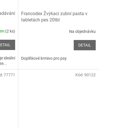
adávání
Francodex Žvýkací zubní pasta v
tabletách pes 20tbl
dem
(2 ks)
Na objednávku
ETAIL
DETAIL
e ideální
Doplňkové krmivo pro psy.
e...
d:
77771
Kód:
90122