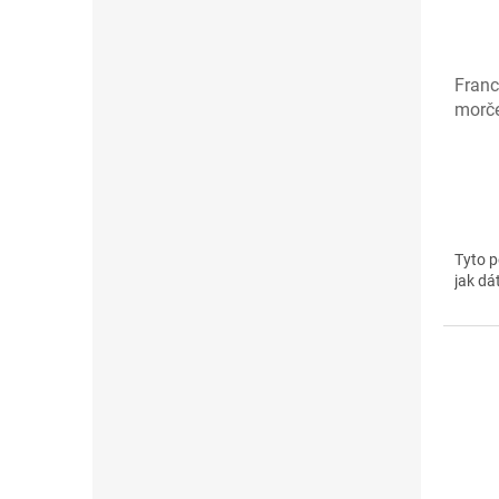
Franc
morč
Tyto p
jak dá