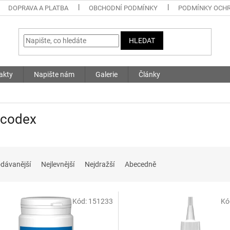
DOPRAVA A PLATBA
OBCHODNÍ PODMÍNKY
PODMÍNKY OCHR
HLEDAT
akty
Napište nám
Galerie
Články
ncodex
dávanější
Nejlevnější
Nejdražší
Abecedně
Kód:
151233
Kó