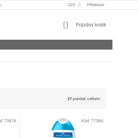
ANY OSOBNÍCH ÚDAJŮ
KONTAKTY
CZK
Přihlášení
NAPIŠTE NÁM
ROZVO
NÁKUPNÍ
Prázdný košík
KOŠÍK
27
položek celkem
d:
73876
Kód:
77366