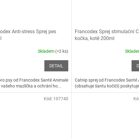
odex Anti-stress Sprej pes
Francodex Sprej stimulační C
l
kočka, kotě 200ml
Skladem
(>2 ks)
Sklad
DETAIL
D
pro psy od Francodex Santé Animale
Catnip sprej od Francodex Santé
í vašeho mazlíčka a ochrání ho...
(obsahuje šantu kočičí) poskytuje.
Kód:
107740
Kó