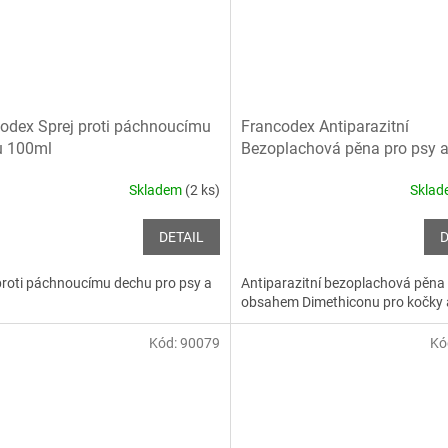
odex Sprej proti páchnoucímu
Francodex Antiparazitní
u 100ml
Bezoplachová pěna pro psy a
150ml
Skladem
(2 ks)
Skla
DETAIL
D
proti páchnoucímu dechu pro psy a
Antiparazitní bezoplachová pěna
obsahem Dimethiconu pro kočky 
Kód:
90079
Kó