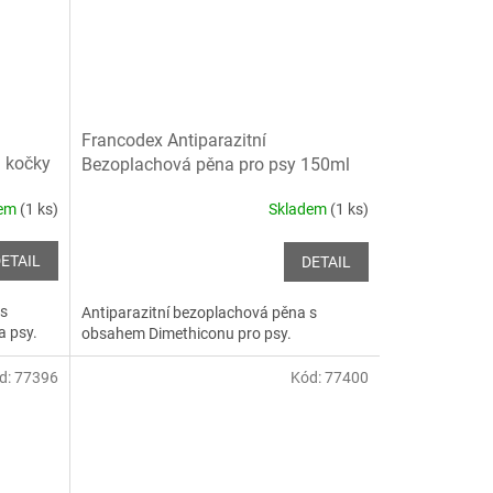
Francodex Antiparazitní
 kočky
Bezoplachová pěna pro psy 150ml
dem
(1 ks)
Skladem
(1 ks)
ETAIL
DETAIL
 s
Antiparazitní bezoplachová pěna s
a psy.
obsahem Dimethiconu pro psy.
d:
77396
Kód:
77400