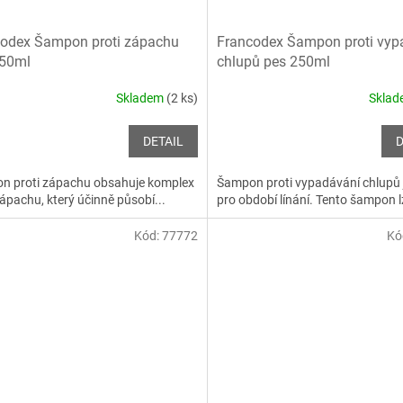
odex Šampon proti zápachu
Francodex Šampon proti vyp
250ml
chlupů pes 250ml
Skladem
(2 ks)
Skla
DETAIL
D
n proti zápachu obsahuje komplex
Šampon proti vypadávání chlupů j
zápachu, který účinně působí...
pro období línání. Tento šampon lz
Kód:
77772
Kó