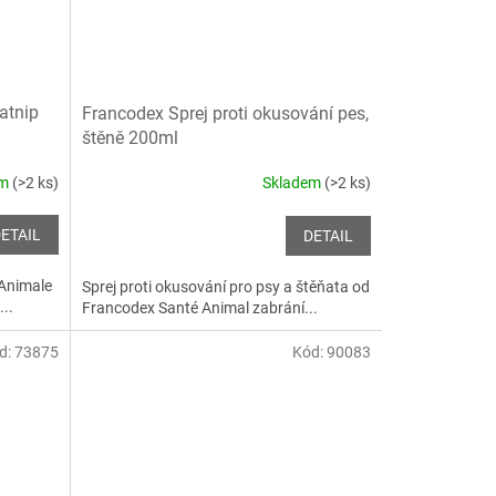
atnip
Francodex Sprej proti okusování pes,
štěně 200ml
em
(>2 ks)
Skladem
(>2 ks)
ETAIL
DETAIL
 Animale
Sprej proti okusování pro psy a štěňata od
..
Francodex Santé Animal zabrání...
d:
73875
Kód:
90083