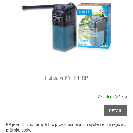
i
r
s
o
p
d
r
u
o
k
d
t
u
ů
k
t
ů
Hailea vnitřní filtr RP
Skladem
(>2 ks)
DETAIL
RP je vnitřní ponorný filtr s provzdušňovacím systémem a regulací
průtoku vody.