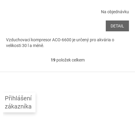
Na objednávku
DETAIL
Vzduchovací kompresor ACO-6600 je určený pro akvária o
velikosti 30 l a méně.
19
položek celkem
O
v
l
Z
á
á
d
p
a
a
c
Přihlášení
t
í
zákazníka
í
p
r
v
k
y