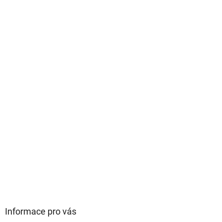
v
ý
p
i
s
u
Informace pro vás