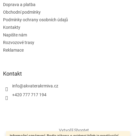
Doprava a platba
Obchodní podmínky
Podmínky ochrany osobních údajů
Kontakty
Napište nám
Rozvozové trasy
Reklamace
Kontakt
info
@
akvaterakrmiva.cz
+420 777 717 194
Vytvořil Shoptet
Informační oznámení: Podle zákona o evidenci tržeb je prodávající