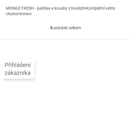
MONGE FRESH - paštika a kousky s hovězímKompletní velmi
chutné krmivo
8
položek celkem
O
v
l
Z
á
á
d
p
a
a
c
Přihlášení
t
í
zákazníka
í
p
r
v
k
y
v
ý
p
i
s
u