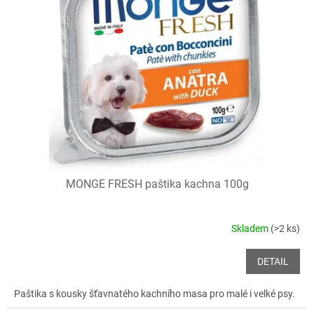
i
r
s
o
p
d
r
u
o
k
d
t
u
ů
k
t
ů
MONGE FRESH paštika kachna 100g
Skladem
(>2 ks)
DETAIL
Paštika s kousky šťavnatého kachního masa pro malé i velké psy.