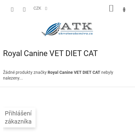
Přejít
NÁKUP
na
CZK
obsah
KOŠÍK
Royal Canine VET DIET CAT
Žádné produkty značky
Royal Canine VET DIET CAT
nebyly
nalezeny...
Z
á
p
a
Přihlášení
t
zákazníka
í