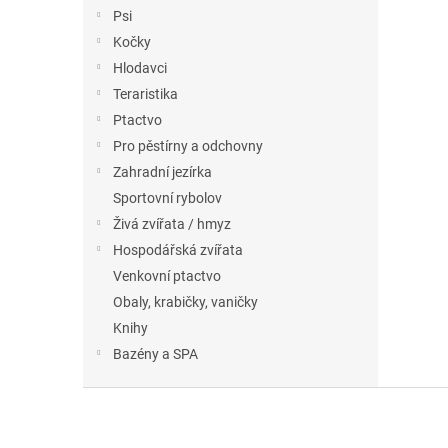
n
Psi
e
Kočky
l
Hlodavci
Teraristika
Ptactvo
Pro pěstírny a odchovny
Zahradní jezírka
Sportovní rybolov
Živá zvířata / hmyz
Hospodářská zvířata
Venkovní ptactvo
Obaly, krabičky, vaničky
Knihy
Bazény a SPA
Z
á
p