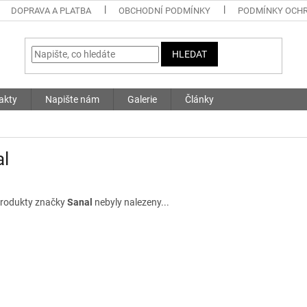
DOPRAVA A PLATBA
OBCHODNÍ PODMÍNKY
PODMÍNKY OCHR
HLEDAT
akty
Napište nám
Galerie
Články
al
rodukty značky
Sanal
nebyly nalezeny...