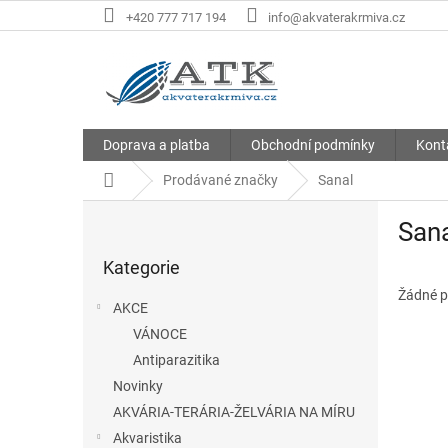
Přejít
+420 777 717 194
info@akvaterakrmiva.cz
na
obsah
Doprava a platba
Obchodní podmínky
Kont
Domů
Prodávané značky
Sanal
P
San
o
Přeskočit
s
Kategorie
kategorie
t
r
Žádné p
AKCE
a
VÁNOCE
n
Antiparazitika
n
í
Novinky
p
AKVÁRIA-TERÁRIA-ŽELVÁRIA NA MÍRU
a
Akvaristika