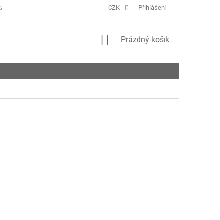
ANY OSOBNÍCH ÚDAJŮ
KONTAKTY
CZK
Přihlášení
NAPIŠTE NÁM
ROZVO
NÁKUPNÍ
Prázdný košík
KOŠÍK