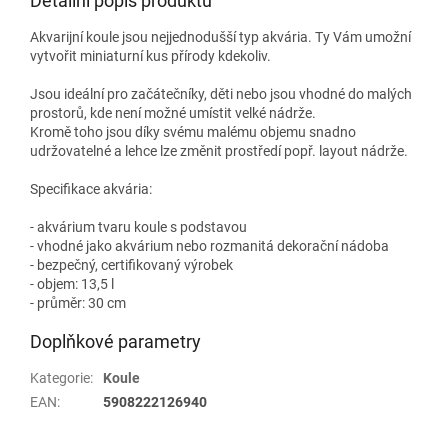
Detailní popis produktu
Akvarijní koule jsou nejjednodušší typ akvária. Ty Vám umožní
vytvořit miniaturní kus přírody kdekoliv.
Jsou ideální pro začátečníky, děti nebo jsou vhodné do malých
prostorů, kde není možné umístit velké nádrže.
Kromě toho jsou díky svému malému objemu snadno
udržovatelné a lehce lze změnit prostředí popř. layout nádrže.
Specifikace akvária:
- akvárium tvaru koule s podstavou
- vhodné jako akvárium nebo rozmanitá dekorační nádoba
- bezpečný, certifikovaný výrobek
- objem: 13,5 l
- průměr: 30 cm
Doplňkové parametry
Kategorie
:
Koule
EAN
:
5908222126940