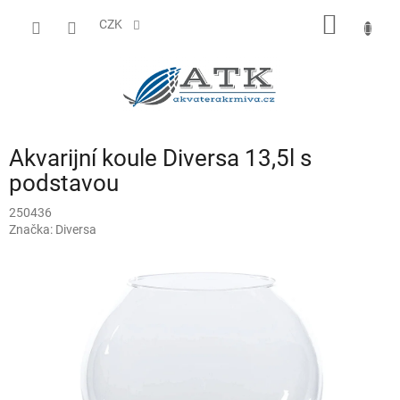
Přejít
NÁKUP
na
CZK
obsah
KOŠÍK
Akvarijní koule Diversa 13,5l s
podstavou
250436
Značka:
Diversa