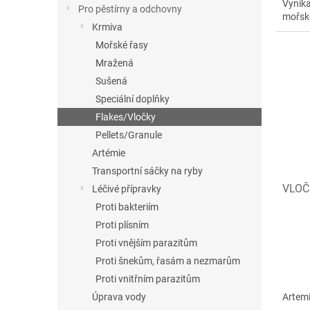
Vynika
Pro pěstírny a odchovny
mořské
Krmiva
Mořské řasy
Mražená
Sušená
Speciální doplňky
Flakes/Vločky
Pellets/Granule
Artémie
Transportní sáčky na ryby
VLOČ
Léčivé přípravky
Proti bakteriím
Proti plísním
Proti vnějším parazitům
Proti šnekům, řasám a nezmarům
Proti vnitřním parazitům
Úprava vody
Artemi