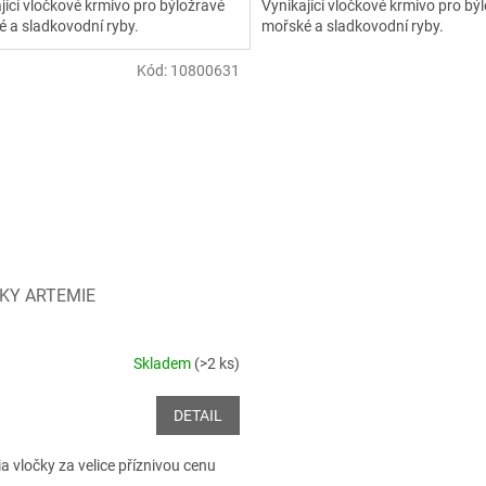
jící vločkové krmivo pro býložravé
Vynikající vločkové krmivo pro bý
 a sladkovodní ryby.
mořské a sladkovodní ryby.
Kód:
10800631
KY ARTEMIE
Skladem
(>2 ks)
DETAIL
a vločky za velice příznivou cenu