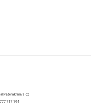
@
akvaterakrmiva.cz
777 717 194