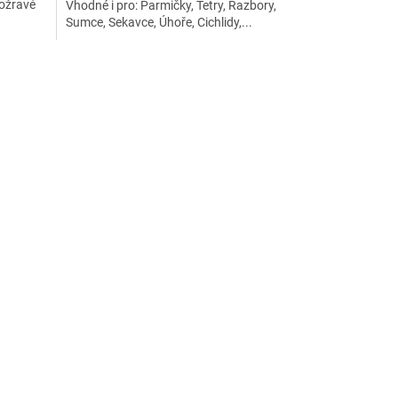
ložravé
Vhodné i pro: Parmičky, Tetry, Razbory,
Sumce, Sekavce, Úhoře, Cichlidy,...