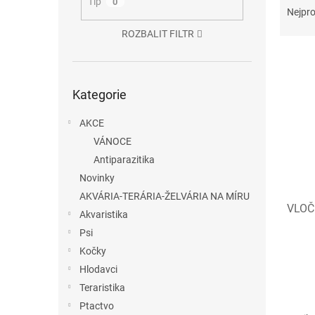
n
Tip
0
a
Nejpro
e
z
l
ROZBALIT FILTR
e
V
n
ý
í
Přeskočit
p
p
Kategorie
kategorie
i
r
s
o
AKCE
p
d
VÁNOCE
r
u
Antiparazitika
o
k
d
Novinky
t
u
ů
AKVÁRIA-TERÁRIA-ŽELVÁRIA NA MÍRU
VLOČ
k
Akvaristika
t
Psi
ů
Kočky
Hlodavci
Teraristika
Ptactvo