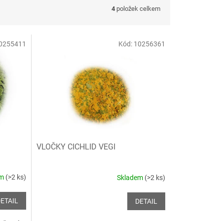
4
položek celkem
0255411
Kód:
10256361
VLOČKY CICHLID VEGI
em
(>2 ks)
Skladem
(>2 ks)
ETAIL
DETAIL