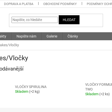
DOPRAVA A PLATBA
OBCHODNÍ PODMÍNKY
PODMÍNKY OCHR
HLEDAT
akty
Napište nám
Galerie
Články
lakes/Vločky
es/Vločky
odávanější
VLOČKY FORMU
VLOČKY SPIRULINA
TWO
Skladem
(>2 kg)
Skladem
(>2 ks)