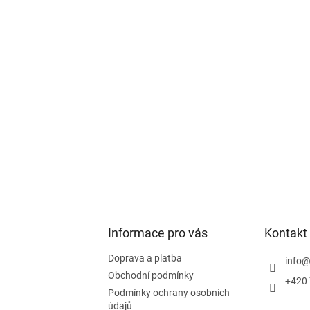
O
v
l
á
d
a
c
í
p
r
v
k
y
v
ý
p
i
Informace pro vás
Kontakt
s
u
Doprava a platba
info
Obchodní podmínky
+420 
Podmínky ochrany osobních
údajů