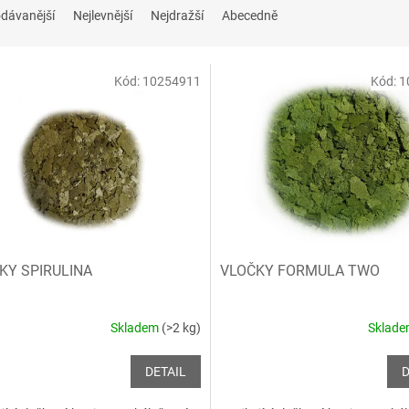
dávanější
Nejlevnější
Nejdražší
Abecedně
Kód:
10254911
Kód:
1
KY SPIRULINA
VLOČKY FORMULA TWO
Skladem
(>2 kg)
Sklad
DETAIL
D