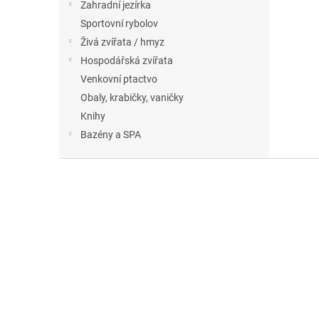
Zahradní jezírka
Sportovní rybolov
Živá zvířata / hmyz
Hospodářská zvířata
Venkovní ptactvo
Obaly, krabičky, vaničky
Knihy
Bazény a SPA
Z
á
p
a
t
í