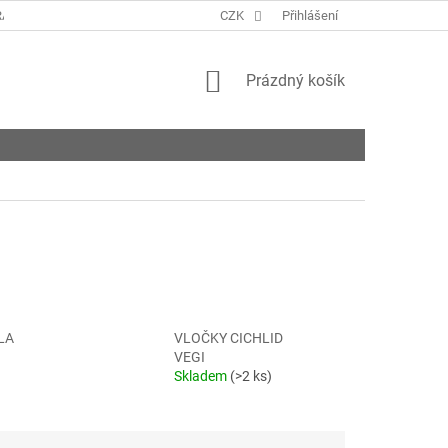
ANY OSOBNÍCH ÚDAJŮ
KONTAKTY
CZK
Přihlášení
NAPIŠTE NÁM
ROZVO
NÁKUPNÍ
Prázdný košík
KOŠÍK
LA
VLOČKY CICHLID
VEGI
Skladem
(>2 ks)