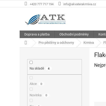
Přejít
+420 777 717 194
info@akvaterakrmiva.cz
na
obsah
Doprava a platba
Obchodní podmínky
Kont
Domů
Pro pěstírny a odchovny
Krmiva
F
P
Flak
o
s
Nejpr
t
Na skladě
4
r
a
n
Akce
0
n
í
Novinka
0
p
a
Ř