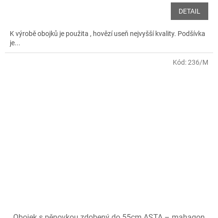
DETAIL
K výrobě obojků je použita , hovězí useň nejvyšší kvality. Podšívka
je...
Kód:
236/M
Obojek s pěnovkou zdobený do 55cm ASTA – mahagon