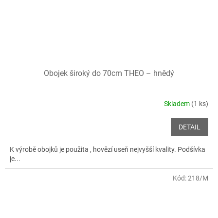
Obojek široký do 70cm THEO – hnědý
Skladem
(1 ks)
DETAIL
K výrobě obojků je použita , hovězí useň nejvyšší kvality. Podšívka
je...
Kód:
218/M