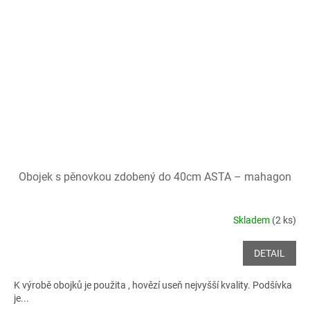
Obojek s pěnovkou zdobený do 40cm ASTA – mahagon
Skladem
(2 ks)
DETAIL
K výrobě obojků je použita , hovězí useň nejvyšší kvality. Podšívka
je...