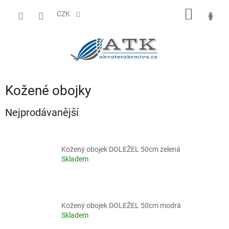
Přejít
NÁKUP
na
CZK
obsah
KOŠÍK
Kožené obojky
Nejprodávanější
Kožený obojek DOLEŽEL 50cm zelená
Skladem
Kožený obojek DOLEŽEL 50cm modrá
Skladem