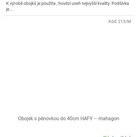
K výrobě obojků je použita , hovězí useň nejvyšší kvality. Podšívka
je...
Kód:
213/M
Obojek s pěnovkou do 40cm HAFY – mahagon