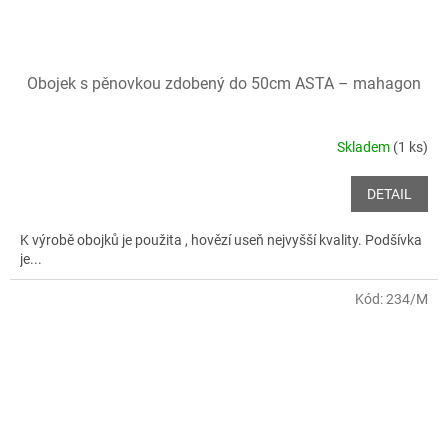
Obojek s pěnovkou zdobený do 50cm ASTA – mahagon
Skladem
(1 ks)
DETAIL
K výrobě obojků je použita , hovězí useň nejvyšší kvality. Podšívka
je...
Kód:
234/M