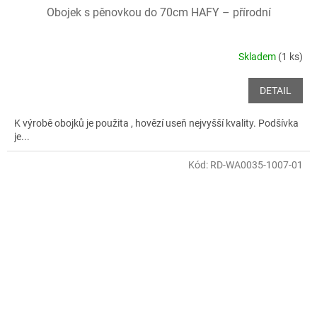
Obojek s pěnovkou do 70cm HAFY – přírodní
Skladem
(1 ks)
DETAIL
K výrobě obojků je použita , hovězí useň nejvyšší kvality. Podšívka
je...
Kód:
RD-WA0035-1007-01