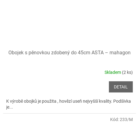
Obojek s pěnovkou zdobený do 45cm ASTA – mahagon
Skladem
(2 ks)
DETAIL
K výrobě obojků je použita , hovězí useň nejvyšší kvality. Podšívka
je...
Kód:
233/M