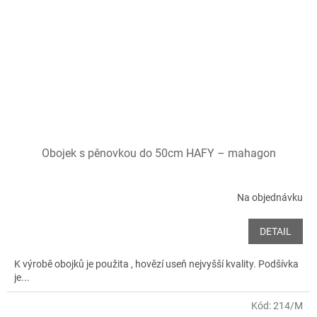
Obojek s pěnovkou do 50cm HAFY – mahagon
Na objednávku
DETAIL
K výrobě obojků je použita , hovězí useň nejvyšší kvality. Podšívka
je...
Kód:
214/M