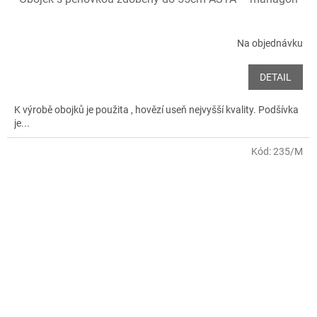
Na objednávku
DETAIL
K výrobě obojků je použita , hovězí useň nejvyšší kvality. Podšívka
je...
Kód:
235/M