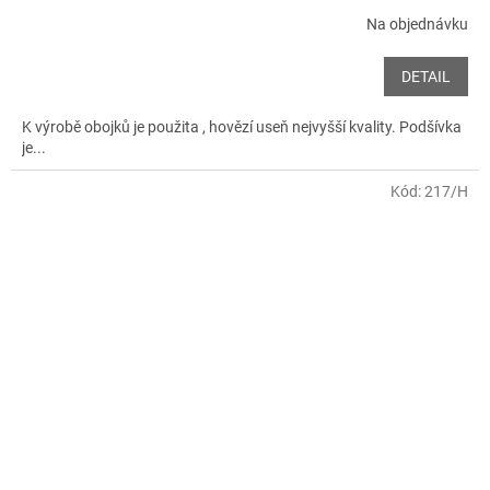
Na objednávku
DETAIL
K výrobě obojků je použita , hovězí useň nejvyšší kvality. Podšívka
je...
Kód:
217/H