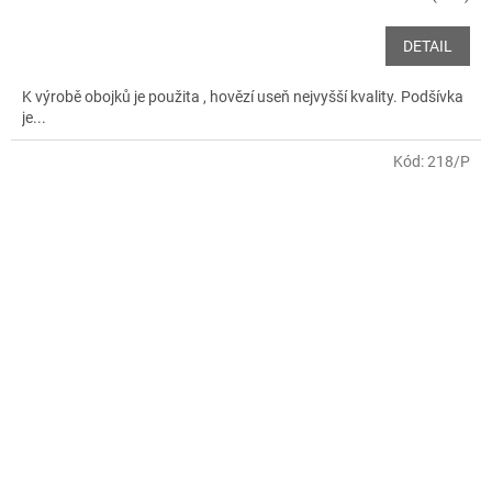
DETAIL
K výrobě obojků je použita , hovězí useň nejvyšší kvality. Podšívka
je...
Kód:
218/P