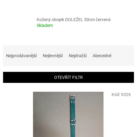
Kožený obojek DOLEŽEL 50cm červená
Skladem
Ř
a
Nejprodávanější
Nejlevnější
Nejdražší
Abecedně
z
e
n
OTEVŘÍT FILTR
í
p
V
r
Kód:
9326
ý
o
p
d
i
u
s
k
p
t
r
ů