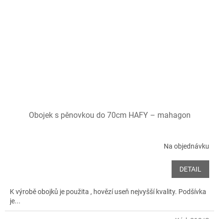
Obojek s pěnovkou do 70cm HAFY – mahagon
Na objednávku
DETAIL
K výrobě obojků je použita , hovězí useň nejvyšší kvality. Podšívka
je...