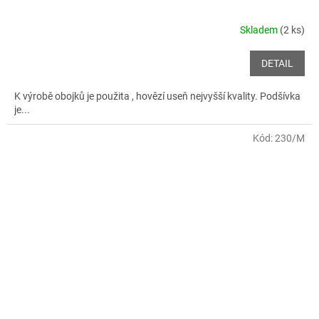
Skladem
(2 ks)
DETAIL
K výrobě obojků je použita , hovězí useň nejvyšší kvality. Podšívka
je...
Kód:
230/M