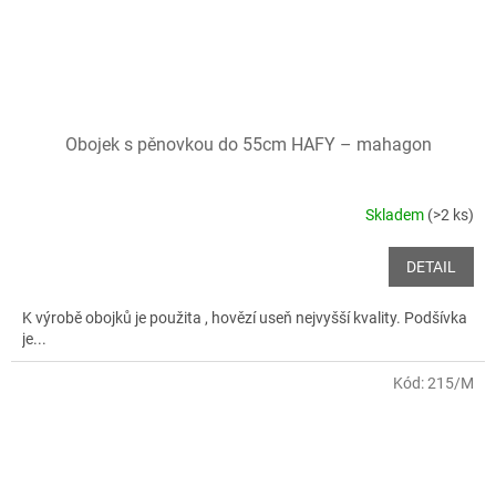
Obojek s pěnovkou do 55cm HAFY – mahagon
Skladem
(>2 ks)
DETAIL
K výrobě obojků je použita , hovězí useň nejvyšší kvality. Podšívka
je...
Kód:
215/M