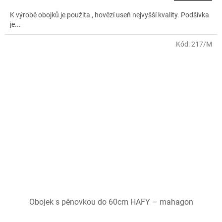
K výrobě obojků je použita , hovězí useň nejvyšší kvality. Podšívka
je...
Kód:
217/M
Obojek s pěnovkou do 60cm HAFY – mahagon