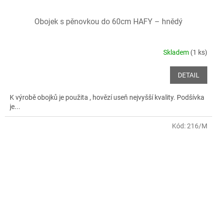
Obojek s pěnovkou do 60cm HAFY – hnědý
Skladem
(1 ks)
DETAIL
K výrobě obojků je použita , hovězí useň nejvyšší kvality. Podšívka
je...
Kód:
216/M