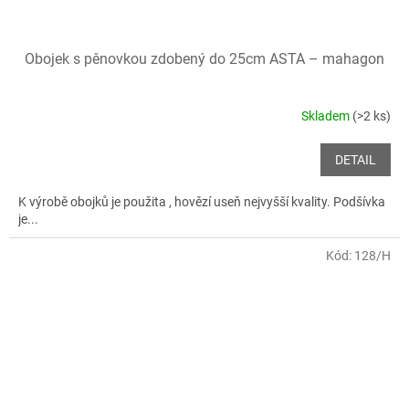
Obojek s pěnovkou zdobený do 25cm ASTA – mahagon
Skladem
(>2 ks)
DETAIL
K výrobě obojků je použita , hovězí useň nejvyšší kvality. Podšívka
je...
Kód:
128/H