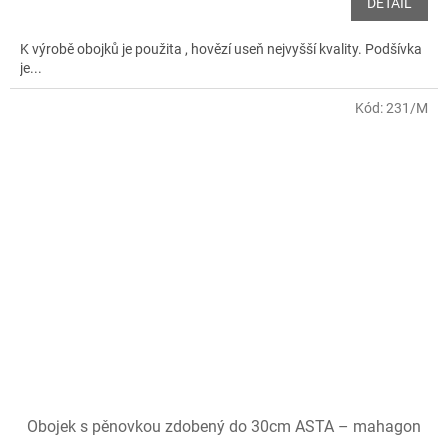
DETAIL
K výrobě obojků je použita , hovězí useň nejvyšší kvality. Podšívka
je...
Kód:
231/M
Obojek s pěnovkou zdobený do 30cm ASTA – mahagon