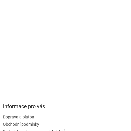
i
s
u
Informace pro vás
Doprava a platba
Obchodní podmínky