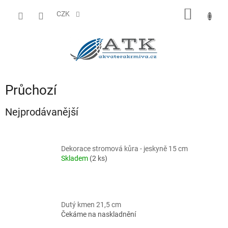
Přejít
NÁKUP
na
CZK
obsah
KOŠÍK
Průchozí
Nejprodávanější
Dekorace stromová kůra - jeskyně 15 cm
Skladem
(2 ks)
Dutý kmen 21,5 cm
Čekáme na naskladnění