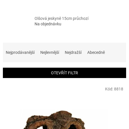
Olšová jeskyně 15cm průchozí
Na objednávku
Ř
a
Nejprodávanější
Nejlevnější
Nejdražší
Abecedně
z
e
n
OTEVŘÍT FILTR
í
p
V
r
Kód:
8818
ý
o
p
d
i
u
s
k
p
t
r
ů