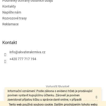
Podmínky ochrany osobních údajů
Kontakty
Napište nám
Rozvozové trasy
Reklamace
Kontakt
info
@
akvaterakrmiva.cz
+420 777 717 194
Vytvořil Shoptet
Informační oznámení: Podle zákona o evidenci tržeb je prodávající
povinen vystavit kupujícímu účtenku. Zároveň je povinen
zaevidovat přijatou tržbu u správce daně online; v případě
Copyright 2026
Akvaterakrmiva.cz
. Všechna práva vyhrazena.
technického výpadku pak nejpozději do 48 hodin.“
Tento web používá soubory cookie. Dalším procházením tohoto webu