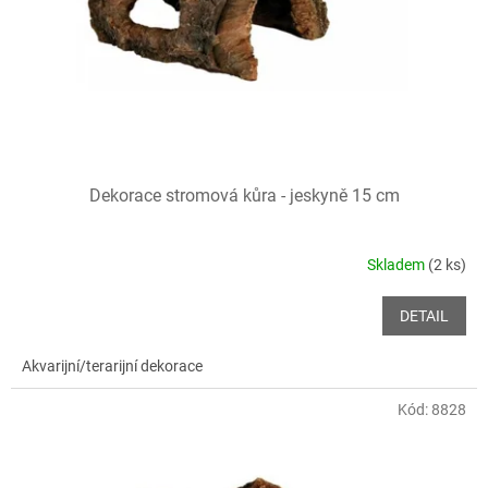
o
d
u
k
t
ů
Dekorace stromová kůra - jeskyně 15 cm
Skladem
(2 ks)
DETAIL
Akvarijní/terarijní dekorace
Kód:
8828